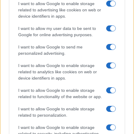
Investeren 24
I want to allow Google to enable storage
related to advertising like cookies on web or
NL Newz
device identifiers in apps.
I want to allow my user data to be sent to
Google for online advertising purposes.
I want to allow Google to send me
personalized advertising.
I want to allow Google to enable storage
related to analytics like cookies on web or
device identifiers in apps.
I want to allow Google to enable storage
related to functionality of the website or app.
I want to allow Google to enable storage
related to personalization.
I want to allow Google to enable storage
related to security, including authentication