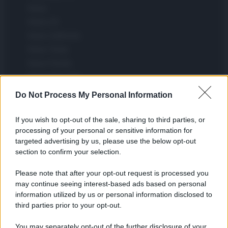
Newz
Newz US
Newz California
Newz Texas
Newz Florida
Newz New York
Newz Pennsylvania
Do Not Process My Personal Information
Newz Illinois
Newz Ohio
If you wish to opt-out of the sale, sharing to third parties, or
processing of your personal or sensitive information for
Gameland
targeted advertising by us, please use the below opt-out
Hig Tech Mag
section to confirm your selection.
Scoop Mag
Lgbtqia News
Please note that after your opt-out request is processed you
may continue seeing interest-based ads based on personal
Motors Magazine 365
information utilized by us or personal information disclosed to
Day Travel 365
third parties prior to your opt-out.
Home Magazine 365
You may separately opt-out of the further disclosure of your
Cineverse Magazine