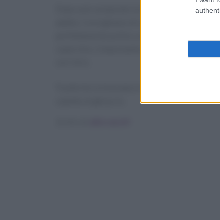
Dopo aver preparato la limonata, per poterla c
authenti
adatto. Consigliamo di versala all’interno di u
perfettamente pulita o asciutta. Potete anche t
coperchio. L’importante è che il contenitore 
con l’aria.
Trasferite la limonata in frigo, nel
ripiano più
cubetto di ghiaccio.
Scritto da
alice sacchi