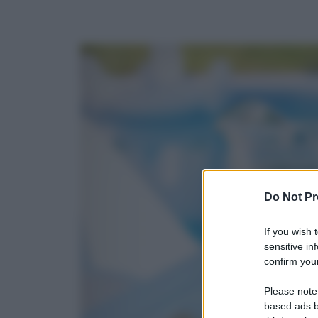
Do Not Pr
If you wish 
sensitive in
confirm your
Please note
based ads b