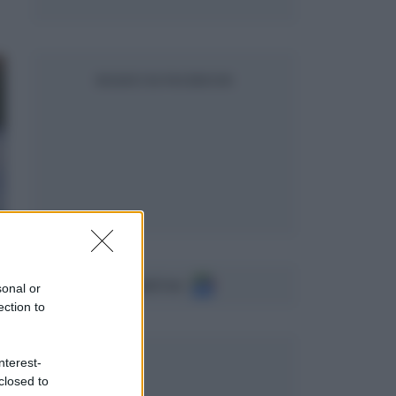
SEGUICI SU FACEBOOK
Seguici su
sonal or
ection to
nterest-
closed to