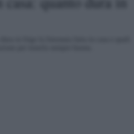
n casa: quanto dura in
ura in frigo la limonata fatta in casa e quali
azione per tenerla sempre buona.