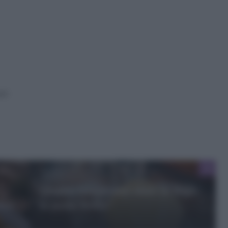
oni
Quanto tempo può stare in frigo
oce
la pasta frolla?