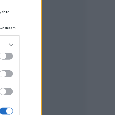
 third
Downstream
er and store
to grant or
ed purposes