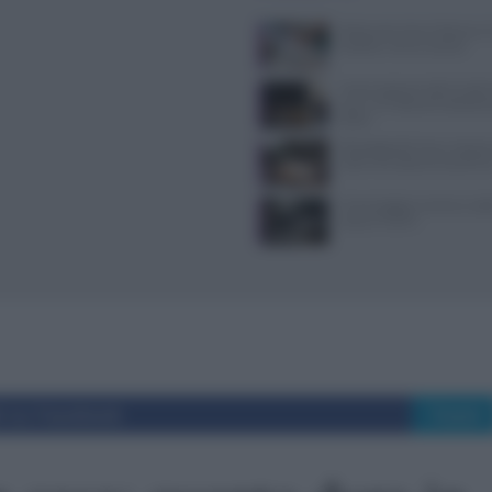
Ristorante Voria Osteria a 
location, menù e prezzi
Nuovi ingressi nella Guida 
ecco i 15 ristoranti seleziona
2026
Psicologia del menu: layout
colori che alzano lo scontri
Come leggere norme e codic
casa al TULPS
i su Facebook
Tweet