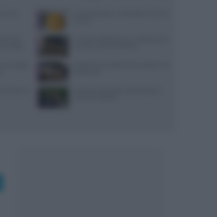
Cairano:
Antipasti gustosi: ricetta delle duchesse
di zucca
Michelin:
Carciofini sott’olio sicuri: ricetta precisa
ti a luglio
con pH e vasetti sterilizzati
, ancoraggi e
Ricette di primi piatti facili e gustose con
no
HelloFresh
i: dai bonus
Bastianich abbandona Batali dopo le
accuse di molestie