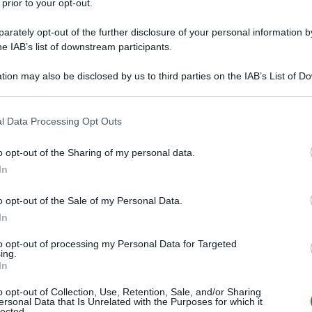
 prior to your opt-out.
rately opt-out of the further disclosure of your personal information by
he IAB’s list of downstream participants.
tion may also be disclosed by us to third parties on the IAB’s List of 
 that may further disclose it to other third parties.
 that this website/app uses one or more Google services and may gath
l Data Processing Opt Outs
ggera, fresca e dissetante
, si prepara in pochi minuti e può
including but not limited to your visit or usage behaviour. You may click 
 to Google and its third-party tags to use your data for below specifi
ata, per mantenersi freschi e idratati senza rinunciare al
o opt-out of the Sharing of my personal data.
ogle consent section.
a limonata fatta in casa e in particolare quanto dura in frigo.
In
o opt-out of the Sale of my Personal Data.
In
to opt-out of processing my Personal Data for Targeted
ing.
In
o opt-out of Collection, Use, Retention, Sale, and/or Sharing
ersonal Data that Is Unrelated with the Purposes for which it
lected.