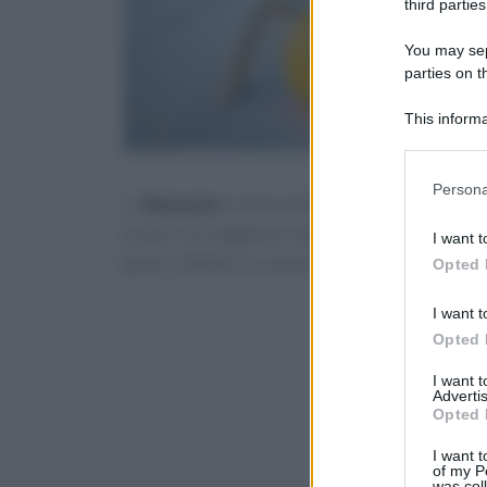
third parties
You may sepa
parties on t
This informa
Participants
Please note
Persona
La
limonata
è la bevanda regina dell’estate:
le
information 
deny consent
essere sorseggiata in ogni momento della giorn
I want t
in below Go
gusto. Vediamo insieme i migliori consigli per l
Opted 
I want t
Opted 
I want 
Advertis
Opted 
I want t
of my P
was col