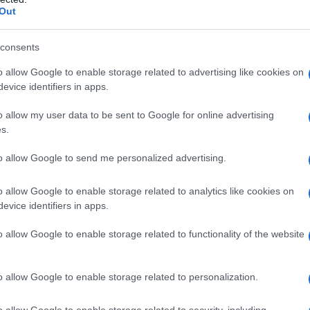
Out
consents
o allow Google to enable storage related to advertising like cookies on
evice identifiers in apps.
a in casa
o allow my user data to be sent to Google for online advertising
s.
moni, filtrare il succo per rimuovere eventuali semini e residu
to allow Google to send me personalized advertising.
Naturale, gustosa e ricca di vitamine: la
limonata fatta in cas
o allow Google to enable storage related to analytics like cookies on
nata, ma la sua
durata
è decisamente più limitata. Se esposta
evice identifiers in apps.
arsi rapidamente.
o allow Google to enable storage related to functionality of the website
eale, per poterne apprezzare al meglio il sapore e poter
cco di limone
, tuttavia se ne avanza una parte potete
o allow Google to enable storage related to personalization.
er un tempo massimo di
3 giorni
.
o allow Google to enable storage related to security, including