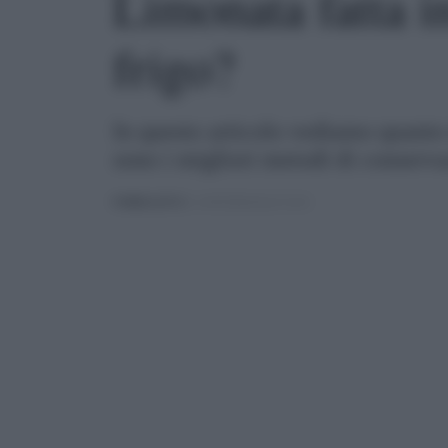
Limonata fatta i
frigo?
In questo articolo vediamo quanto d
sono i migliori metodi di conserv
PUBBLICATO
IL 14/05/2024 ALLE 12:41