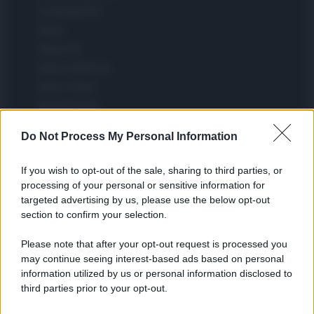
Investing Plus
Newz
Newz US
Newz California
Newz Texas
Newz Florida
Newz New York
Do Not Process My Personal Information
Newz Pennsylvania
Newz Illinois
If you wish to opt-out of the sale, sharing to third parties, or
Newz Ohio
processing of your personal or sensitive information for
Gameland
targeted advertising by us, please use the below opt-out
section to confirm your selection.
Hig Tech Mag
Scoop Mag
Please note that after your opt-out request is processed you
Lgbtqia News
may continue seeing interest-based ads based on personal
information utilized by us or personal information disclosed to
Motors Magazine 365
third parties prior to your opt-out.
Day Travel 365
Home Magazine 365