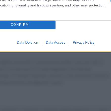
cation functionality and fraud prevention, and other user protection.
CONFIRM
pomodoro e pesce fresco portando a ebollizione l’acqua in una
eguendo le istruzioni sulla confezione. Nel frattempo, utilizz
nel boccale l’aglio e l’olio, quindi fai rosolare per 3 minuti a
Data Deletion
Data Access
Privacy Policy
liati a pezzetti e il prezzemolo tritato. Cuoci per altri 5
serisci il merluzzo e le code di gambero nel Varoma,
e per 15 minuti a Varoma, velocità 1. Una volta che il pesce è
elicatamente per amalgamare i sapori.
sostituire il merluzzo con pesce spada a dadini per un sapore