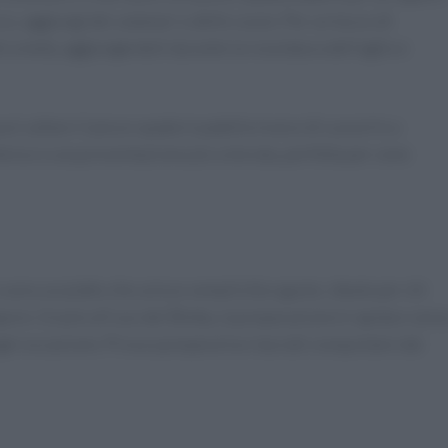
cco, aggiungi dei calamari o delle cozze. Per un tocco di
i a metà, aggiungendoli durante la rosolatura dell’aglio e
oi saltare il pesce spada in padella invece di cuocerlo a
tenso e una presentazione più colorata, perfetta per cene
ono un piatto che unisce semplicità e gusto, ideale per chi
ore. Grazie all’uso del Bimby, la preparazione è rapida e senz
gni occasione. Prova a prepararla e lasciati conquistare dai