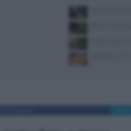
Jean Imbert fermato: le acc
violenza domestica da tre e
Aggiornamenti Mondadori D
privacy e nuove ricette da s
Forchette lente: attivare i s
mangiare meglio e sentirsi 
Patate duchessa: ricetta se
semplice e raffinata
i su Facebook
Tweet