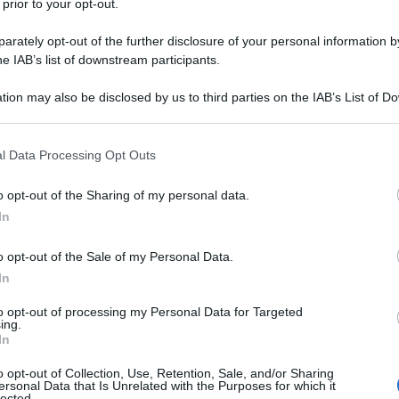
 prior to your opt-out.
rately opt-out of the further disclosure of your personal information by
he IAB’s list of downstream participants.
tion may also be disclosed by us to third parties on the IAB’s List of 
 that may further disclose it to other third parties.
 that this website/app uses one or more Google services and may gath
l Data Processing Opt Outs
including but not limited to your visit or usage behaviour. You may click 
 to Google and its third-party tags to use your data for below specifi
o opt-out of the Sharing of my personal data.
gate con pomodoro e pesce fresco
ogle consent section.
In
vrai bisogno di:
o opt-out of the Sale of my Personal Data.
In
to opt-out of processing my Personal Data for Targeted
ing.
In
o opt-out of Collection, Use, Retention, Sale, and/or Sharing
ersonal Data that Is Unrelated with the Purposes for which it
lected.