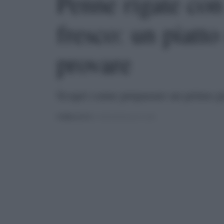
Penne rigate co
fresco: un piatt
provare
Scopri come preparare un primo pi
PUBBLICATO
IL 30/04/2025 ALLE 21:08