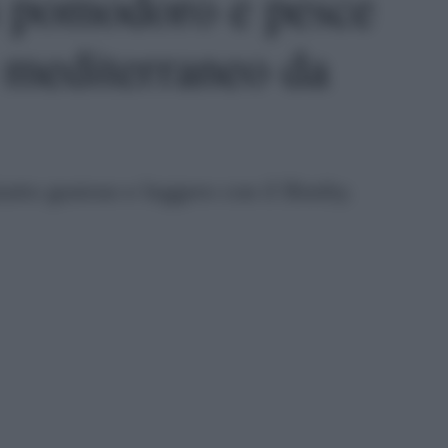
n pomodoro e pesce
o mediterraneo da
atto gustoso e leggero con il Bimby.