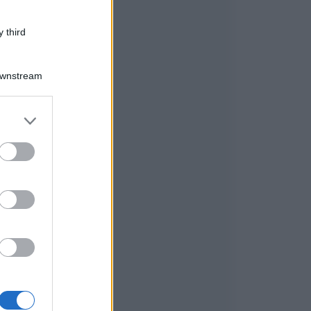
 third
Downstream
er and store
to grant or
ed purposes