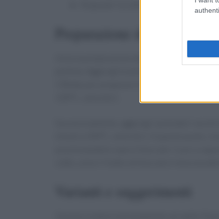
Acqua per la cottura
authenti
Preparazione della ricetta
Inizia la preparazione delle penne rigate con 
pentola. Aggiungi le penne e cuocile al dente s
il Bimby per preparare il condimento. Inserisci 
100°C, velocità 1.
Successivamente, aggiungi i pomodori secchi tag
minuti a 100°C, velocità 1. A questo punto, in
posizionandolo sopra il boccale. Cuoci a vapor
cotto, unisci il tutto nel boccale e mescola d
Varianti e suggerimenti
Questa ricetta è estremamente versatile. Puoi 