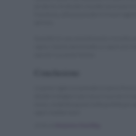
più deciso. Se desideri un piatto ancora più ri
freschezza, utilizza pomodorini freschi tagliat
dell’olio.
Se preferisci una consistenza più croccante, pu
vapore. Questo darà al piatto un sapore più in
speciali o occasioni festive.
Conclusione
Le penne rigate con pomodoro e pesce fresco s
desidera mangiare sano senza rinunciare al sap
stress, rendendo questa ricetta perfetta per o
sapori mediterranei!
Scritto da
Redazione Food Blog