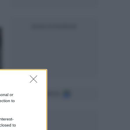
SEGUICI SU FACEBOOK
Seguici su
sonal or
ection to
nterest-
closed to