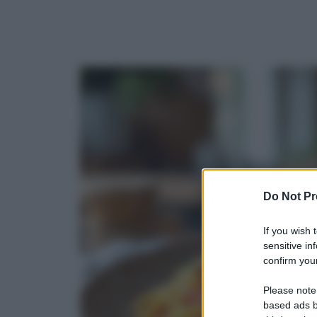
Do Not Pr
If you wish 
sensitive in
confirm your
Please note
based ads b