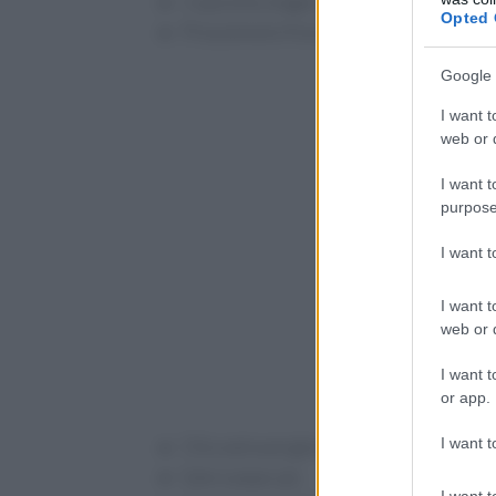
1 spicchio d’aglio
Opted 
Prezzemolo fresco q.b.
Google 
I want t
web or d
I want t
purpose
I want 
I want t
web or d
I want t
or app.
I want t
Olio extravergine d’oliva q.b.
Sale e pepe q.b.
I want t