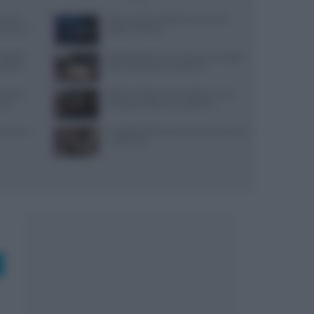
use di
Pasta al dente perfetta: tempi, sale,
x partner
bollore e finitura
igital:
Psicologia del menu: layout, ancoraggi e
coprire
colori che alzano lo scontrino
ensi per
Spiedo a Milano: dove andare e come
sazi
riconoscerlo davvero autentico
nza uova,
Il Castello delle Cerimonie: prezzi, menu
e costi extra