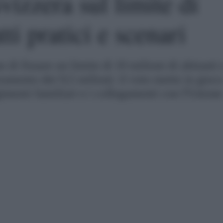
izzera sul limite di
ti pratici e scenari
di fissare un limite di 10 milioni di abitanti 
amento dei 9,5 milioni: il voto mette in gioc
gimenti familiari e i collegamenti con l'Unione