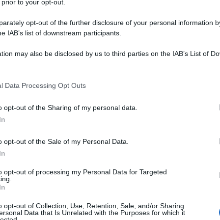
 prior to your opt-out.
rately opt-out of the further disclosure of your personal information by
he IAB’s list of downstream participants.
tion may also be disclosed by us to third parties on the IAB’s List of 
 that may further disclose it to other third parties.
 that this website/app uses one or more Google services and may gath
emografico è salita al centro del dibattito pubblico svizzero:
l Data Processing Opt Outs
including but not limited to your visit or usage behaviour. You may click 
tetto alla popolazione
fissato a
10 milioni
di residenti, con
 to Google and its third-party tags to use your data for below specifi
o opt-out of the Sharing of my personal data.
lioni
.
ogle consent section.
In
o opt-out of the Sale of my Personal Data.
In
to opt-out of processing my Personal Data for Targeted
ing.
In
o opt-out of Collection, Use, Retention, Sale, and/or Sharing
ersonal Data that Is Unrelated with the Purposes for which it
lected.