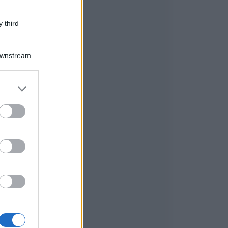
 third
Downstream
er and store
to grant or
ed purposes