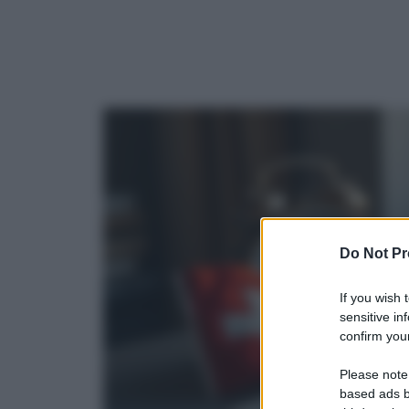
Do Not Pr
If you wish 
sensitive in
confirm your
Please note
based ads b