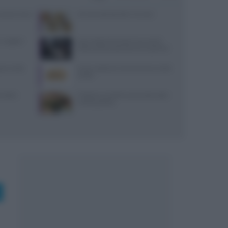
: prezzi, menu
10 merende bambini 13 mesi
 migliori
Jean Imbert fermato: le accuse di
violenza domestica da tre ex partner
reco nella
Come sostituire la farina di ceci nelle
ricette
i dolci:
Frittata con piselli e prosciutto cotto:
ricetta gustosa