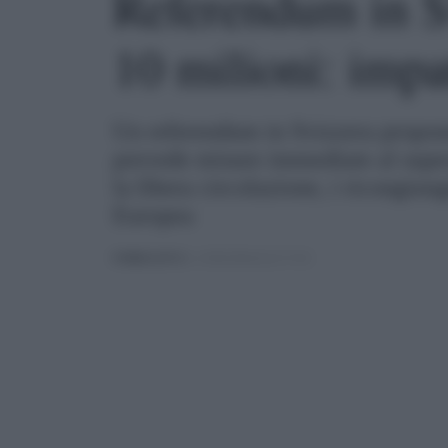
Referendum in Sv
10 milioni: impat
Un referendum in Svizzera propone 
prevede misure immediate al super
la libera circolazione, i ricongiun
Europea
PUBBLICATO
IL 13/06/2026 ALLE 17:42