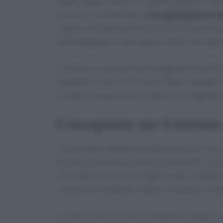
quote rigide e di barriere amministrative rend
permessi e renderebbe i
ricongiungimenti fam
colpire non tanto posizioni di vertice della fi
nell’artigianato e nella sanità, settori che d
In pratica, un lavoratore che oggi può trasfer
potrebbe trovarsi di fronte a ritardi, dinieghi o
residenti europei meno stabile e più soggetta 
Conseguenze per il turismo, i
Un possibile effetto immediato tocca chi varca
tornare controlli di frontiera sistematici, con
l’introduzione di visti d’ingresso per cittadi
complicare weekend a Lugano o vacanze in mont
La fase di fuoriuscita o di riequilibrio degli a