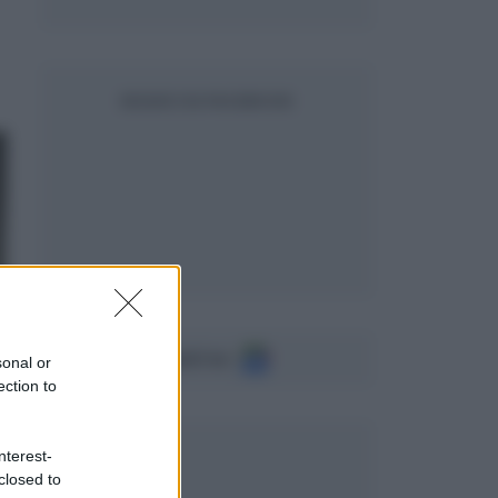
SEGUICI SU FACEBOOK
Seguici su
sonal or
ection to
nterest-
closed to