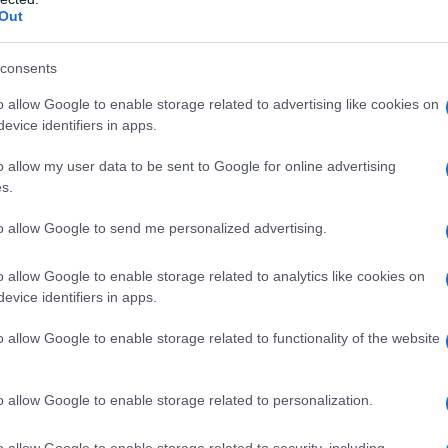
Out
consents
o allow Google to enable storage related to advertising like cookies on
evice identifiers in apps.
, può avere ricadute pratiche non solo sui residenti stranieri m
o allow my user data to be sent to Google for online advertising
s.
to allow Google to send me personalized advertising.
 a problemi dichiarati come la pressione sul mercato
 percezione di un cambiamento identitario. Dietro questi
o allow Google to enable storage related to analytics like cookies on
enti nelle regole per i permessi di soggiorno, limiti ai
evice identifiers in apps.
ussioni sugli accordi con l’Unione Europea.
o allow Google to enable storage related to functionality of the website
all’iniziativa e fasi operative
o allow Google to enable storage related to personalization.
p. Al raggiungimento di
9,5 milioni
di abitanti il governo
ti immediati, tra cui la limitazione dell’
asilo
e dei
o allow Google to enable storage related to security, including