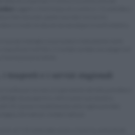
erebbe più complicato il rinnovo o la conversione dei
iliari
soggetti a limiti temporali o numerici. Ciò andrebbe a
nanza internazionale, quanto lavoratori nei servizi,
ipendono in modo strutturale da manodopera transfrontaliera.
ire la propria famiglia con procedure relativamente snelle
 requisiti più restrittivi. Il risultato sarebbe una categoria di
a incertezze burocratiche.
 trasporti e i servizi stagionali
 il confine per turismo: al superamento del tetto potrebbero
 obblighi di passaporto e, nello scenario più drastico,
ni dell’UE. Questo rimodellamento delle regole potrebbe
agna a Zermatt per visitatori abituali.
ccordi con l’UE metterebbe anche a rischio la continuità dei