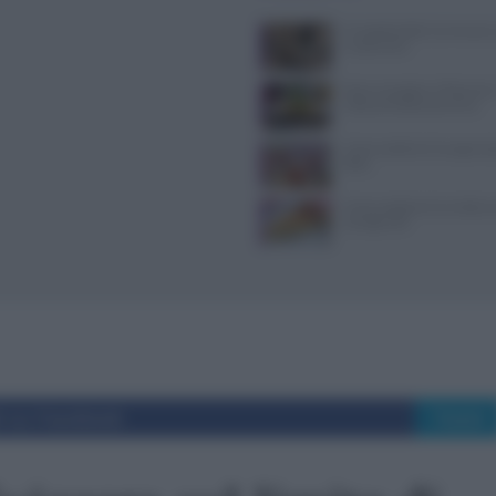
Il Castello delle Cerimonie
e costi extra
Dove mangiare a Piacenza: i
ristoranti della provincia
Come sostituire lo yogurt g
dieta
Come sostituire la ricotta ne
consigli utili
i su Facebook
Tweet