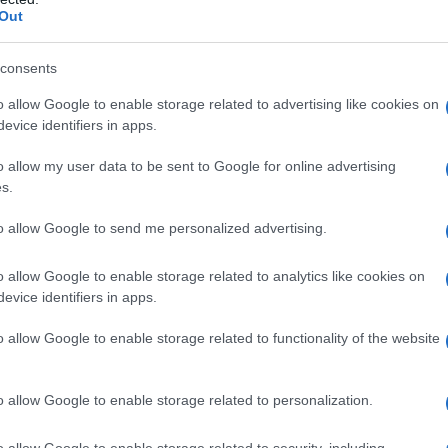
Out
consents
pensate per forno, bagnomaria e microonde. Ingredienti corti,
o allow Google to enable storage related to advertising like cookies on
mperature e consistenze. Ogni proposta include un
evice identifiers in apps.
to equilibrato, dal pane tostato integrale alle insalate
o allow my user data to be sent to Google for online advertising
 crudo.
s.
he senza frittura
to allow Google to send me personalized advertising.
o allow Google to enable storage related to analytics like cookies on
cocotte o pirottini, un pentolino per il
bagnomaria
una padell
evice identifiers in apps.
dabile (statico o ventilato) più un
microonde
base. La cottura i
 uniforme; il bagnomaria preserva cremosità e impedisce il
o allow Google to enable storage related to functionality of the website
ioni singole in tempi record. Con olio extravergine dosato a
eccesso e si ottengono uova morbide e saporite.
o allow Google to enable storage related to personalization.
, scaldare l’acqua per il bagnomaria con bollitore, preparare
o allow Google to enable storage related to security, including