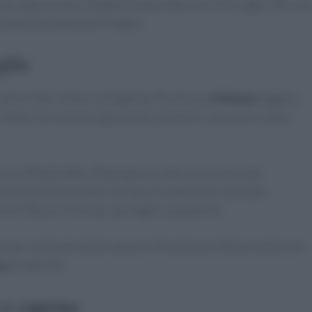
mone, oppure pane integrale spazzolato con olio e aglio. Per una
aiate direttamente in teglia.
glia
, calore alto, cottura omogenea. Risulta una
frittata
leggera,
. Ideale con verdure già pronte: spinacini, zucchine crude a
con 40 g di latte, 30 g di grana, sale e noce moscata.
stribuire le verdure, versare il composto e livellare.
rdi. Riposo 1 minuto, poi taglio a quadrotti.
ive, per contrasto dolce-amaro e freschezza. Ottimo anche con
ta
al naturale.
 e caprino