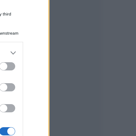
 third
Downstream
,
er and store
to grant or
ed purposes