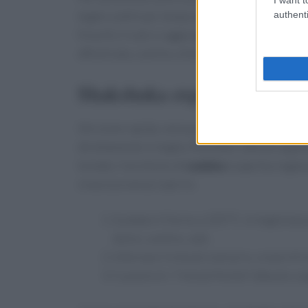
authenti
teglie sottili per tempi più brevi e usare ingre
freschi). Il sale si aggiunge alla fine per non ir
affumicata, cumino, erbe tritate e scorza di li
Shakshuka express al forno
Versione rapida, senza padella sul fuoco. Base
direttamente in teglia. Risultato: albume appe
tostato. Il profumo di
cumino
e paprika regala
vivacizza senza coprire.
Scaldare il forno a 220 °C. In teglia ba
dolce, cumino, sale.
Infornare 5 minuti; estrarre, creare 4 
Cuocere 6–7 minuti finché l’albume coa