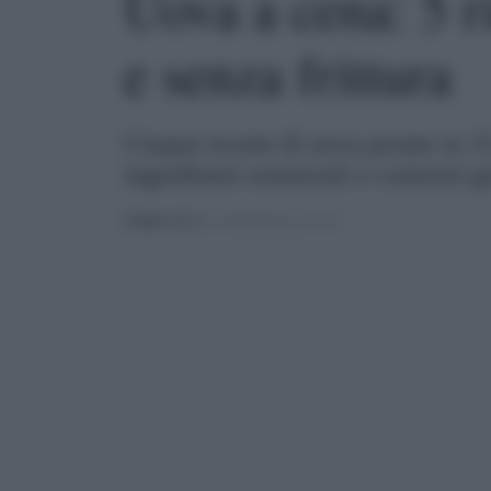
Uova a cena: 5 ri
e senza frittura
Cinque ricette di uova pronte in 15
ingredienti essenziali e contorni g
PUBBLICATO
IL 14/06/2026 ALLE 07:02