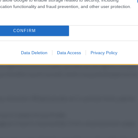
cation functionality and fraud prevention, and other user protection.
dienti già pronti (passata in vetro, verdure baby, formaggi
rigidire le
proteine
per aromi rapidi puntare su paprika
mone.
CONFIRM
Data Deletion
Data Access
Privacy Policy
 di passata con spezie, cottura lampo e uova affondate
na rappreso e tuorlo colante, perfetto da raccogliere con pane
 profondità in pochi secondi, mentre una punta di peperoncin
ssa, mescolare 300 g di passata con 1 cucchiaio d’olio, paprika
incavi e rompere 4 uova fredde.
gula e il tuorlo resta morbido. Finire con prezzemolo e pepe.