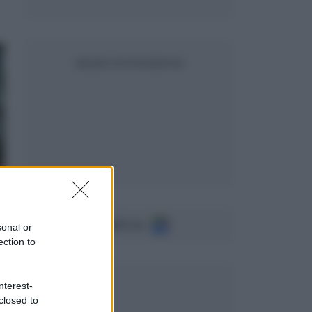
SEGUICI SU FACEBOOK
Seguici su
sonal or
ection to
nterest-
closed to