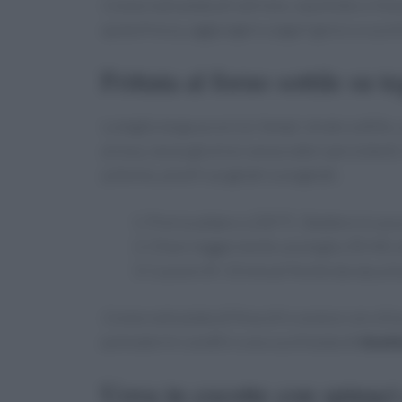
Contorno
insalata di cetriolo, cipollotto e li
quota fresca, aggiungere yogurt greco a cucchi
Frittata al forno sottile su te
La teglia larga accorcia i tempi: strato sottile
ariosa, senza girarla e senza odori persistenti
julienne, piselli surgelati scongelati.
Preriscaldare a 220 °C. Sbattere 6 uova 
Oliare leggermente una teglia 30×40, di
Cuocere 8–10 minuti finché dorata ai bo
Contorno
insalata di finocchi e arance con ol
pomodorini conditi e una cucchiaiata di
ricot
Uova in cocotte con spinaci