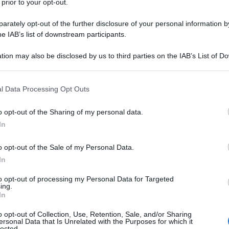
 prior to your opt-out.
rately opt-out of the further disclosure of your personal information by
he IAB’s list of downstream participants.
tion may also be disclosed by us to third parties on the IAB’s List of 
o. Con le
uova
si portano in tavola secondi completi, ricchi di
 that may further disclose it to other third parties.
ra e il caos dei fornelli. La chiave è scegliere tecniche delicate
lancino il piatto senza allungare i tempi.
 that this website/app uses one or more Google services and may gath
l Data Processing Opt Outs
including but not limited to your visit or usage behaviour. You may click 
 to Google and its third-party tags to use your data for below specifi
o opt-out of the Sharing of my personal data.
ogle consent section.
In
o opt-out of the Sale of my Personal Data.
In
to opt-out of processing my Personal Data for Targeted
ing.
In
o opt-out of Collection, Use, Retention, Sale, and/or Sharing
ersonal Data that Is Unrelated with the Purposes for which it
lected.