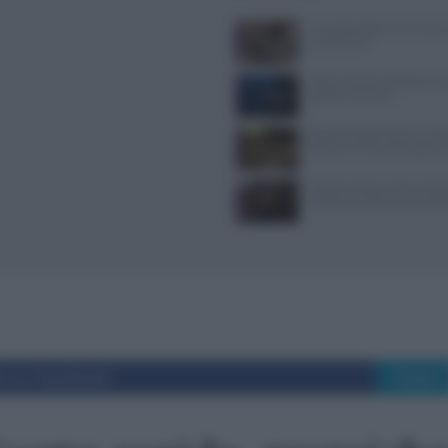
Il Castello delle Cerimonie
e costi extra
Pasta al dente perfetta: temp
bollore e finitura
Ricette vegetariane con me
idee per un secondo piatto s
Spiedo a Milano: dove anda
riconoscerlo davvero auten
i su Facebook
Tweet