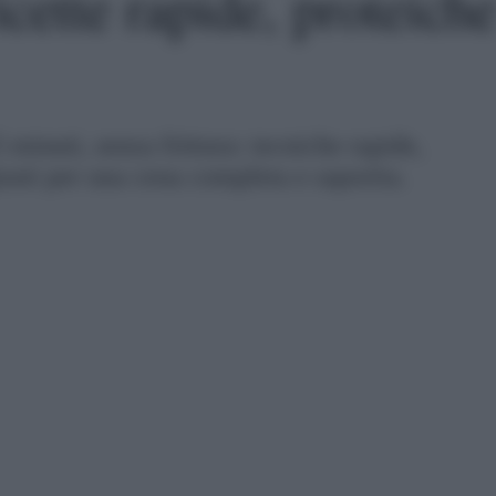
cette rapide, proteich
 minuti, senza frittura: tecniche rapide,
iusti per una cena completa e saporita.