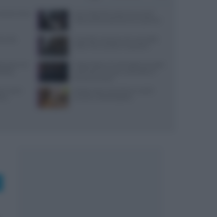
: prezzi, menu
Jean Imbert fermato: le accuse di
violenza domestica da tre ex partner
i, sale,
Controlli a sorpresa nel cuore della
Dolce Vita: sanzioni e sequestri
lanzane: tre
Trippa Milano: lo chef toglie due piatti
fizioso
iconici dal menu per contrastare il
fenomeno social
re e come
Ricette estive senza forno: mochi,
tico
tartufini e biscotti gelato