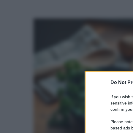
Do Not Pr
If you wish 
sensitive in
confirm your
Please note
based ads b