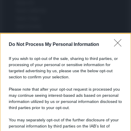
Newz US
Newz California
Newz Texas
Newz Florida
Newz New York
Newz Pennsylvania
Do Not Process My Personal Information
Newz Illinois
Newz Ohio
If you wish to opt-out of the sale, sharing to third parties, or
processing of your personal or sensitive information for
Gameland
targeted advertising by us, please use the below opt-out
Hig Tech Mag
section to confirm your selection.
Scoop Mag
Please note that after your opt-out request is processed you
Lgbtqia News
may continue seeing interest-based ads based on personal
Motors Magazine 365
information utilized by us or personal information disclosed to
Day Travel 365
third parties prior to your opt-out.
Home Magazine 365
You may separately opt-out of the further disclosure of your
Cineverse Magazine
personal information by third parties on the IAB’s list of
SecondHomeMagazine