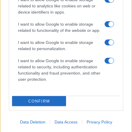
related to analytics like cookies on web or
device identifiers in apps.
I want to allow Google to enable storage
related to functionality of the website or app.
I want to allow Google to enable storage
related to personalization.
I want to allow Google to enable storage
related to security, including authentication
functionality and fraud prevention, and other
user protection.
CONFIRM
Data Deletion
Data Access
Privacy Policy