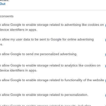
Adatto per diete: Senza glutine, con pochi Grassi,
Out
Vegana
consents
o allow Google to enable storage related to advertising like cookies on
evice identifiers in apps.
o allow my user data to be sent to Google for online advertising
s.
niziate lavando una ad una le foglie di bietola e tagliatele a
to allow Google to send me personalized advertising.
 e le carote, pelatele e tagliatele a cubetti e a rondelle.
boccale del Bimby e tritatela per 10 secondi a vel. 4. Unite
o allow Google to enable storage related to analytics like cookies on
evice identifiers in apps.
cere il soffritto per 3 minuti, 100° a vel. 1.
e carote a rondelle, mescolatele con il soffritto e lasciatele
o allow Google to enable storage related to functionality of the website
ggiungete i ceci, coprite con acqua e insaporite con un pizzico
rametto di rosmarino.
o allow Google to enable storage related to personalization.
ci per 30 minuti sempre a 100°, impostando la velocità
o allow Google to enable storage related to security, including