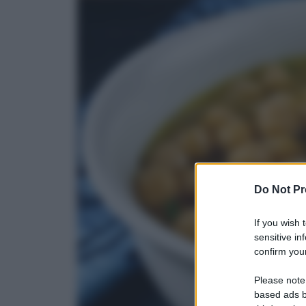
Do Not Pr
If you wish 
sensitive in
confirm your
Please note
based ads b