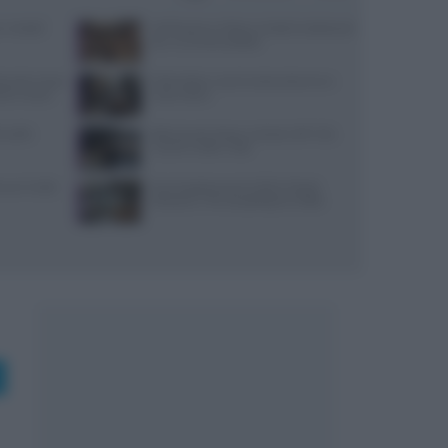
o: metodi
AMPI porta a Milano 16 dolci tradizionali
per un evento solidale
torante cinese
Diete detox: cosa funziona davvero e
ali e fusion
cosa evitare
i caffè:
Riferimenti chiave: articolo 187 CdS,
TULPS, TUIR e TUB
con il volto
Eventi gastronomici 2026: Tavole
d’Autore e The Sanpellegrino Table