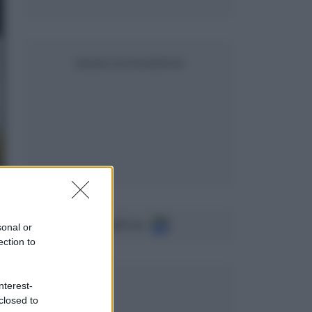
SEGUICI SU FACEBOOK
Seguici su
sonal or
ection to
nterest-
closed to