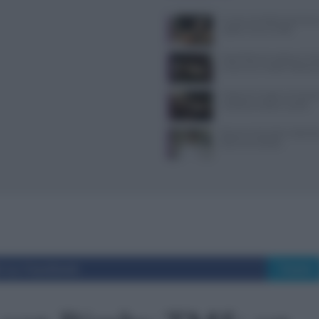
Cucina col caldo senza forn
rapidi e menu freddi
Scopri Bao Dumpling, il ris
a Lecco con ricette tradizion
Coltivare funghi con fondi d
metodo semplice e pulito
Rosanna Marziale: la Barbie 
della chef stellata
i su Facebook
Tweet