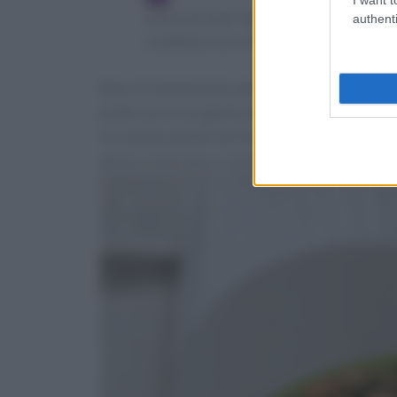
antiorario per favorire una cottura più
authenti
conditela con un filo d'olio extravergine
Non c'è niente di più semplice che preparare l
piatto ancor più gustoso e completo, servitelo
in scatola, potete utilizzare
200 g di ceci secc
alloro. In tal caso, ricordatevi di metterli in