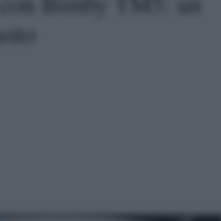
i con Bimby TM5: un
usto