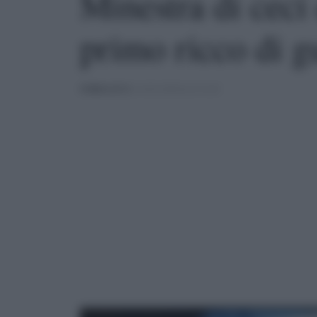
Minestra di cec
primo ricco di g
PUBBLICATO
IL 04/01/2020 ALLE 10:30