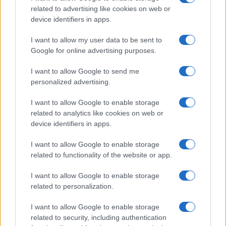
related to advertising like cookies on web or
NL Newz
device identifiers in apps.
I want to allow my user data to be sent to
Google for online advertising purposes.
I want to allow Google to send me
personalized advertising.
I want to allow Google to enable storage
related to analytics like cookies on web or
device identifiers in apps.
I want to allow Google to enable storage
related to functionality of the website or app.
I want to allow Google to enable storage
related to personalization.
I want to allow Google to enable storage
related to security, including authentication