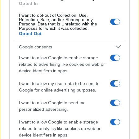
Opted In
UK
I want to opt-out of Collection, Use,
News Hub UK
Retention, Sale, and/or Sharing of my
Personal Data that Is Unrelated with the
Lgbtq News
Purposes for which it was collected.
Opted Out
Olanda
Google consents
Investeren 24
I want to allow Google to enable storage
NL Newz
related to advertising like cookies on web or
device identifiers in apps.
I want to allow my user data to be sent to
Google for online advertising purposes.
I want to allow Google to send me
personalized advertising.
I want to allow Google to enable storage
related to analytics like cookies on web or
device identifiers in apps.