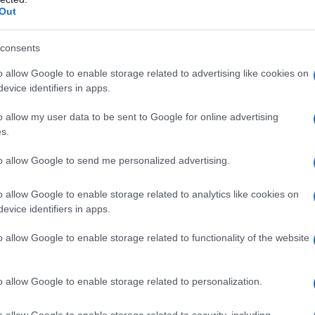
Out
consents
bina semplicità e varietà senza rinunciare al sapore.
o allow Google to enable storage related to advertising like cookies on
evice identifiers in apps.
ile, capace di farti
risparmiare tempo e denaro
e, al
o allow my user data to be sent to Google for online advertising
uove
. Organizzare in anticipo le cene riduce gli sprechi,
s.
iù, con suggerimenti mirati e una selezione di piatti veloci,
elle settimane più impegnative.
to allow Google to send me personalized advertising.
ene senza stress
o allow Google to enable storage related to analytics like cookies on
evice identifiers in apps.
iatti che si adattano ai tuoi ritmi. La struttura semplice ma
o allow Google to enable storage related to functionality of the website
versatili a preparazioni intuitive, così da avere sempre una
dei menu ti dà controllo sull’intera settimana: puoi alternare
o allow Google to enable storage related to personalization.
 ricche quando c’è più tempo a disposizione. Il risultato è una
facili
che piacciono a tutta la famiglia.
o allow Google to enable storage related to security, including