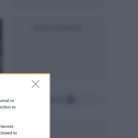
SEGUICI SU FACEBOOK
Seguici su
sonal or
ection to
nterest-
closed to