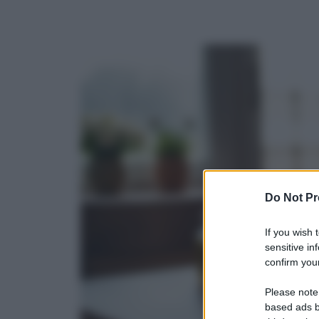
Do Not Pr
If you wish 
sensitive in
confirm your
Please note
based ads b