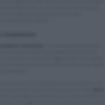
a
. Questo approccio rende naturale la costruzione di un piano
i perfette per rientrare a casa e rilassarsi, dall’altra spunti
formare l’organizzazione della cena in una routine
 una settimana ben calibrata.
e trasparenza
newsletter settimanale
per ricevere ricette direttamente
nche di ottenere un eBook bonus gratuito dedicato ai pasti
r le serate in cui il tempo scarseggia. Questa risorsa digitale
erisce combinazioni snelle, modalità di cottura rapide e sapor
 ben organizzato.
sa: puoi disiscriverti in qualunque momento facendo clic sul
il ricevute. Inoltre, alcuni contenuti possono includere
link di
informativa
a tutela della trasparenza, così da permettere a chi
quadro chiaro agevola una fruizione serena: accesso a ricett