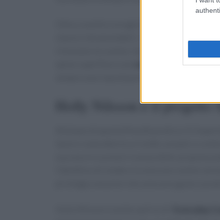
authenti
Oltre a snellire la logistica, un piano studiat
classici intramontabili, l’invito è quello di in
rinnovano la routine. Questo equilibrio tra c
spese superflue e una
varietà
maggiore in tav
sempre una risposta pronta.
Holly Nilsson e il progetto
Alla base di questa filosofia pratica c’è l’esper
lavoro ruota attorno a ricette
semplici e confo
sua voce in cucina è riconoscibile: propone pia
l’obiettivo di rendere la cena una routine sere
privilegia soluzioni che uniscono gusto e prat
Holly Nilsson è anche autrice di “
Everyday C