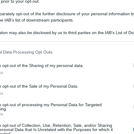
 prior to your opt-out.
rately opt-out of the further disclosure of your personal information by
he IAB’s list of downstream participants.
tion may also be disclosed by us to third parties on the IAB’s List of 
stosi senza passare ore ai fornelli è il desiderio di chiunque
 that may further disclose it to other third parties.
 essere la risposta: ti aiuta a coordinare acquisti, preparazion
cino stasera?”.
 that this website/app uses one or more Google services and may gath
l Data Processing Opt Outs
including but not limited to your visit or usage behaviour. You may click 
 to Google and its third-party tags to use your data for below specifi
o opt-out of the Sharing of my personal data.
ogle consent section.
In
o opt-out of the Sale of my Personal Data.
In
to opt-out of processing my Personal Data for Targeted
ing.
In
o opt-out of Collection, Use, Retention, Sale, and/or Sharing
ersonal Data that Is Unrelated with the Purposes for which it
lected.