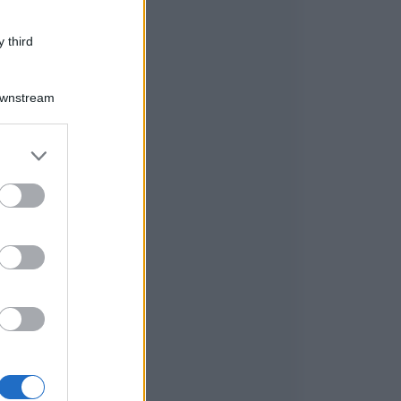
 third
Downstream
i
er and store
to grant or
ed purposes