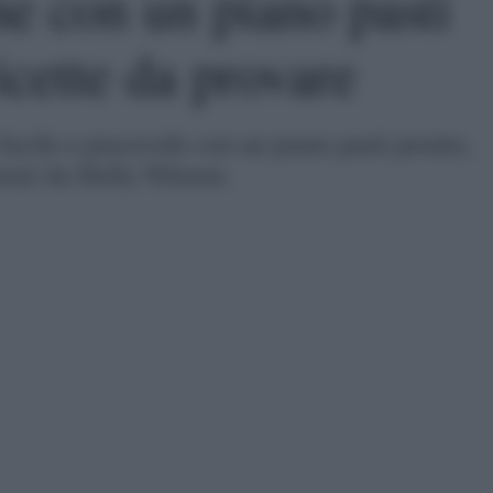
ne con un piano pasti
icette da provare
acile e piacevole con un piano pasti pronto,
irati da Holly Nilsson.