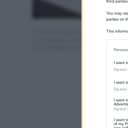
third parties
You may sepa
parties on t
This informa
Trovare un modo per portare in tavola piatti gu
Participants
cucini ogni giorno. Un
piano pasti
pronto
può
e orari, alleggerendo la pressione del “cosa cu
Please note
Persona
information 
deny consent
I want t
in below Go
Opted 
I want t
Opted 
I want 
Advertis
Opted 
I want t
of my P
was col