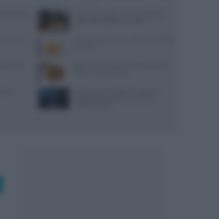
: prezzi, menu
Euro-Toques Italia: Vincenzo Guarino
guida la delegazione campana
 lunedì: dove
10 merende sane e semplici per bambini
di 6 mesi
reco nella
Ristorante L’Isola del Pescatore a Santa
Severa: menù e prezzi
varesi,
Ricetta veloce di peperoni ripieni in
friggitrice ad aria per pranzi estivi
indimenticabili