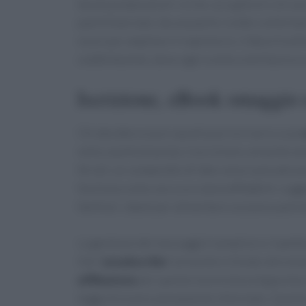
tavola preparazioni
ricche, accoglienti e di cas
pasti bilanciato: da una parte ricette confortant
nuovi per ampliare il repertorio. L’idea è tras
soddisfacente, dove ogni scelta contribuisce a
Iscrizione, eBook omaggio 
Chi desidera nuovi spunti può iscriversi a una
nella casella di posta. L’iscrizione consente a
feriali: un compendio di idee veloci pensato pe
funziona come una
scorciatoia
affidabile: sugg
familiari, ideali per alimentare un piano pasti
La gestione dei messaggi è semplice e rispetto
link “
unsubscribe
” presente in fondo alle ema
affiliazione
per questo è prevista un’apposita
legge di essere pienamente informato. Questo 