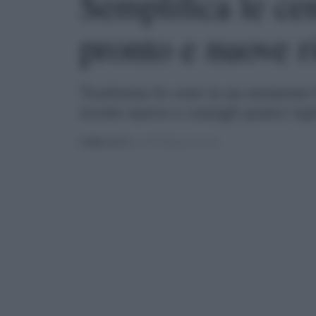
Semplifica le ce
pronto e nuove r
Trasforma le cene in un momento f
ricette nuove e consigli pratici isp
PUBBLICATO
IL 02/07/2026 ALLE 09:26