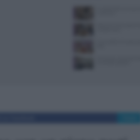
Il Castello delle Cerimonie
e costi extra
Ristoranti a Torino aperti il
mangiare bene
Come sostituire lo yogurt g
dieta
Tecniche per cheesecake, ba
semifreddi e gelatine
i su Facebook
Tweet