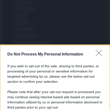
Day Travel
Tutto Gaming
ESG 365
Food Wiki
FuturoDonna
HomeMagazine
SecondHomeMagazine
Do Not Process My Personal Information
Spagna e America Latina
If you wish to opt-out of the sale, sharing to third parties, or
processing of your personal or sensitive information for
Actualidad
targeted advertising by us, please use the below opt-out
section to confirm your selection.
Finanzas 24
Investindo 365
Please note that after your opt-out request is processed you
Think.es
may continue seeing interest-based ads based on personal
information utilized by us or personal information disclosed to
Viajar 365
third parties prior to your opt-out.
ES Newz