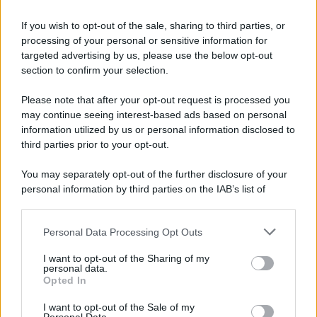
Hig Tech Mag
If you wish to opt-out of the sale, sharing to third parties, or
Scoop Mag
processing of your personal or sensitive information for
Lgbtqia News
targeted advertising by us, please use the below opt-out
section to confirm your selection.
Motors Magazine 365
Day Travel 365
Please note that after your opt-out request is processed you
Home Magazine 365
may continue seeing interest-based ads based on personal
Cineverse Magazine
information utilized by us or personal information disclosed to
third parties prior to your opt-out.
SecondHomeMagazine
You may separately opt-out of the further disclosure of your
personal information by third parties on the IAB’s list of
downstream participants.
Francia
Personal Data Processing Opt Outs
This information may also be disclosed by us to third parties
InvestirMag
on the IAB’s List of Downstream Participants that may further
I want to opt-out of the Sharing of my
disclose it to other third parties.
personal data.
Germania
Opted In
Please note that this website/app uses one or more Google
services and may gather and store information including but
Investieren24
I want to opt-out of the Sale of my