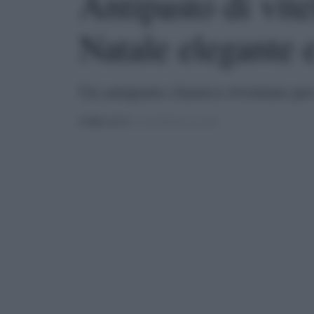
Antipasto di vite
Natale elegante 
Un antipasto classico rivisitato per
PUBBLICATO
IL 19/12/2024 ALLE 23:04