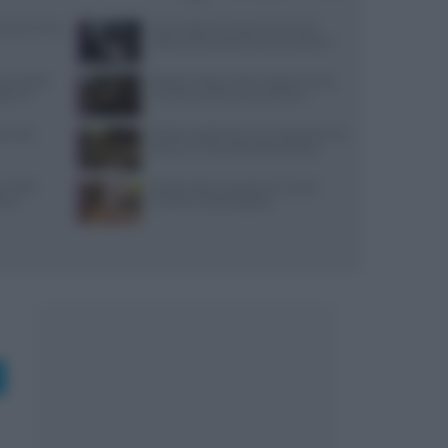
: prezzi, menu
Jean Imbert fermato: le accuse di
violenza domestica da tre ex partner
 due piatti
Spiedo a Milano: dove andare e come
tare il
riconoscerlo davvero autentico
i, sale,
Ricette vegetariane con melanzane: tre
idee per un secondo piatto sfizioso
re della
Ricette estive senza forno: mochi,
stri
tartufini e biscotti gelato