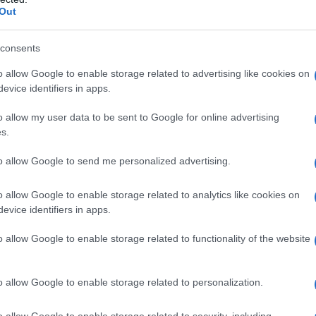
Out
consents
o allow Google to enable storage related to advertising like cookies on
evice identifiers in apps.
o allow my user data to be sent to Google for online advertising
s.
rendendolo ideale per chi desidera un menù elegante senza
to allow Google to send me personalized advertising.
o allow Google to enable storage related to analytics like cookies on
ella carne
evice identifiers in apps.
o allow Google to enable storage related to functionality of the website
celta di una buona carne di vitello. In una pentola capiente,
ipolla e sedano, precedentemente lavati e tagliati a pezzi.
llo insieme a una foglia di alloro. Copri la pentola lasciando un
o allow Google to enable storage related to personalization.
a due ore, fino a quando la carne risulterà tenera. Una volta
o allow Google to enable storage related to security, including