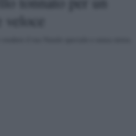
llo tonnato per un
e veloce
 rendere il tuo Natale speciale e senza stress.