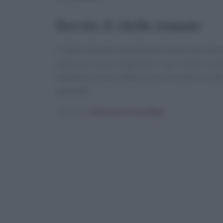
Servire il vitello tonnato
Il vitello tonnato è pronto per essere servito 
piatto non solo conquisterà i tuoi ospiti, ma 
da parte lo stress della cucina. Provalo e sco
speciale!
Scritto da
Redazione Food Blog