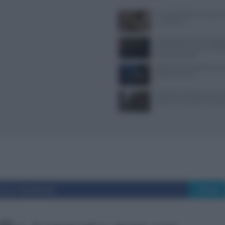
Il Castello delle Cerimonie
e costi extra
Trippa Milano: lo chef toglie
iconici dal menu per contras
fenomeno social
Pasta al dente perfetta: temp
bollore e finitura
Controlli a sorpresa nel cuo
Dolce Vita: sanzioni e seque
i su Facebook
Tweet