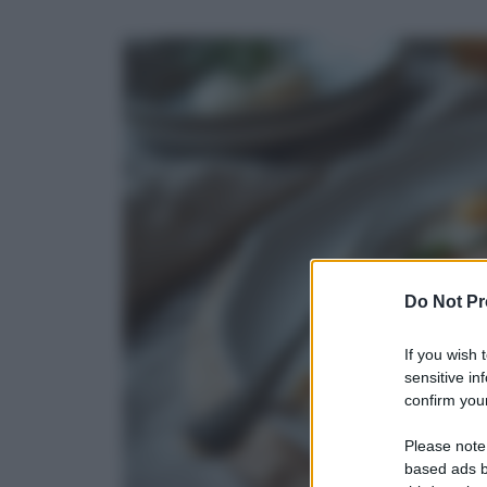
Do Not Pr
If you wish 
sensitive in
confirm your
Please note
based ads b