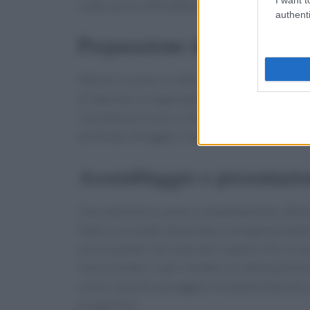
cotta, lascia raffreddare la carne su un tagliere
authenti
Preparazione della salsa ton
Mentre la carne si raffredda, puoi dedicarti al
al naturale, lo yogurt greco, la maionese e una 
consistenza liscia e cremosa. Se la salsa risul
più fluida. Assaggia e regola di sale secondo il
Assemblaggio e presentazion
Una volta che la carne è completamente raffredda
fette su un piatto da portata, sovrapponendole
assicurandoti che siano ben coperte. Per un to
fresco tritato. Copri il piatto con della pellic
un’ora. Questo passaggio è fondamentale per p
più gustoso.