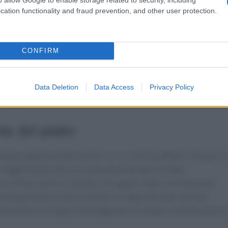
 e conserva il brodo per eventuali utilizzi futuri.
cation functionality and fraud prevention, and other user protection.
nata
CONFIRM
la preparazione della
salsa tonnata
. In un mixer, unisci il tonn
parte dei capperi sciacquati. Frulla il tutto fino a ottenere una
ta troppo densa, aggiungi un po’ di brodo vegetale per renderla
Data Deletion
Data Access
Privacy Policy
 tuo gusto.
e del piatto
ta, tagliala a fette sottili con un coltello affilato. Disponi le
 leggermente. Versa la salsa tonnata sopra le fette,
cco finale, decora il piatto con capperi interi e prezzemolo
ola trasparente e lascia riposare in frigorifero per almeno
ermettere ai sapori di amalgamarsi e rendere il piatto ancora