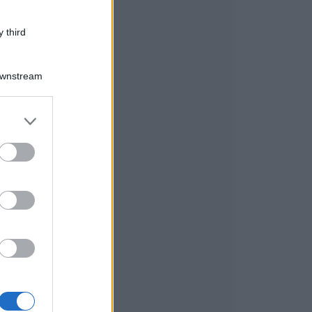
 third
Downstream
er and store
to grant or
ed purposes