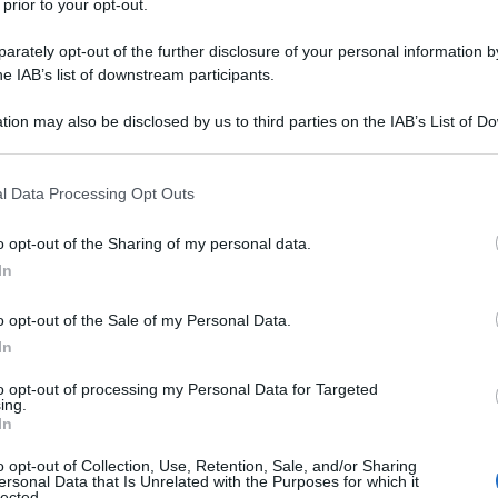
 prior to your opt-out.
rately opt-out of the further disclosure of your personal information by
he IAB’s list of downstream participants.
tion may also be disclosed by us to third parties on the IAB’s List of 
 that may further disclose it to other third parties.
 that this website/app uses one or more Google services and may gath
eparare in anticipo
l Data Processing Opt Outs
including but not limited to your visit or usage behaviour. You may click 
 to Google and its third-party tags to use your data for below specifi
o opt-out of the Sharing of my personal data.
ella cucina italiana, perfetto per le festività natalizie. Questo
ogle consent section.
In
ò essere preparato in anticipo, permettendo così di godere
ore ai fornelli.
o opt-out of the Sale of my Personal Data.
In
to opt-out of processing my Personal Data for Targeted
ing.
In
o opt-out of Collection, Use, Retention, Sale, and/or Sharing
ersonal Data that Is Unrelated with the Purposes for which it
lected.