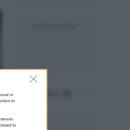
SEGUICI SU FACEBOOK
Seguici su
sonal or
ection to
nterest-
closed to