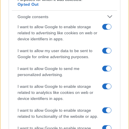
Investeren 24
Opted Out
NL Newz
Google consents
I want to allow Google to enable storage
related to advertising like cookies on web or
device identifiers in apps.
I want to allow my user data to be sent to
Google for online advertising purposes.
I want to allow Google to send me
personalized advertising.
I want to allow Google to enable storage
related to analytics like cookies on web or
device identifiers in apps.
I want to allow Google to enable storage
related to functionality of the website or app.
I want to allow Google to enable storage