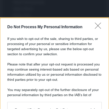
Newz Pennsylvania
Newz Illinois
Newz Ohio
Gameland
Do Not Process My Personal Information
Hig Tech Mag
Scoop Mag
If you wish to opt-out of the sale, sharing to third parties, or
Lgbtqia News
processing of your personal or sensitive information for
Motors Magazine 365
targeted advertising by us, please use the below opt-out
section to confirm your selection.
Day Travel 365
Home Magazine 365
Please note that after your opt-out request is processed you
Cineverse Magazine
may continue seeing interest-based ads based on personal
SecondHomeMagazine
information utilized by us or personal information disclosed to
third parties prior to your opt-out.
You may separately opt-out of the further disclosure of your
personal information by third parties on the IAB’s list of
Francia
downstream participants.
InvestirMag