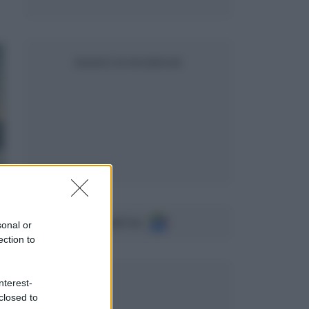
SEGUICI SU FACEBOOK
Seguici su
sonal or
ection to
nterest-
closed to