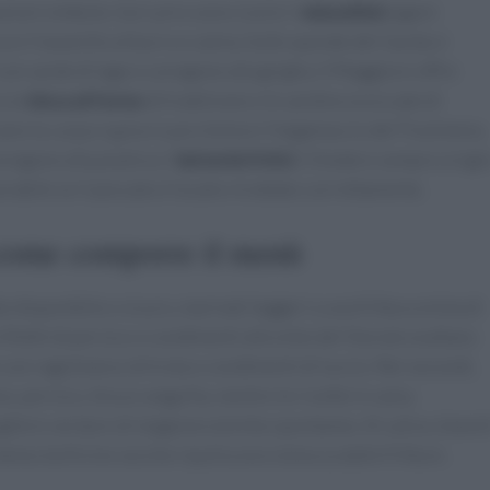
azioni simbolo. Sul Lario sono iconici i
missoltini
(agoni
co
e il lavarello al burro e salvia. Sulle sponde del Garda si
con sarde di lago e coregone alla griglia. Il Maggiore offre
a la
tinca al forno
di tradizione e le sardine essiccate di
cano la
carpa regina in porchetta
e il tegamaccio del Trasimeno,
regone alla piastra e i
latterini fritti
. Chiedere sempre origin
rabile se il pescato è locale e trattato correttamente.
: come comporre il menù
 disponibile e sicuro, marinati leggeri o una frittura mista di
n filetti di persico o condimenti alle erbe del litorale esaltano
 con ragù bianco di trota o condimenti di luccio. Nei secondi,
, persico, tinca e anguilla, mentre le ricette in salsa
gliere verdure di stagione ed erbe spontanee. Al calice, bianch
ne; bollicine secche ripuliscono la bocca dalle fritture.