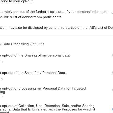
 prior to your opt-out.
rately opt-out of the further disclosure of your personal information by
he IAB’s list of downstream participants.
tion may also be disclosed by us to third parties on the IAB’s List of 
notazioni
 that may further disclose it to other third parties.
ire paesaggio e cucina in un’unica esperienza. L’obiettivo è
i
più rappresentativi e muoversi con
prenotazioni
 that this website/app uses one or more Google services and may gath
l Data Processing Opt Outs
including but not limited to your visit or usage behaviour. You may click 
re criteri chiari per orientarsi tra indirizzi panoramici, menù
 to Google and its third-party tags to use your data for below specifi
i dettaglio: dal posto più adatto al meteo, fino alla scelta del
o opt-out of the Sharing of my personal data.
ogle consent section.
In
erritorio.
o opt-out of the Sale of my Personal Data.
In
to opt-out of processing my Personal Data for Targeted
ing.
In
o opt-out of Collection, Use, Retention, Sale, and/or Sharing
ersonal Data that Is Unrelated with the Purposes for which it
lected.