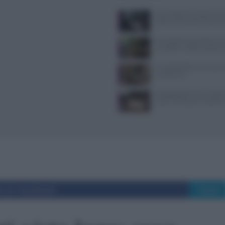
Jean Imbert fermato: le acc
violenza domestica da tre e
Forchette lente: attivare i s
mangiare meglio e sentirsi 
Il Castello delle Cerimonie
e costi extra
Psicologia del menu: layout
colori che alzano lo scontri
i su Facebook
Tweet