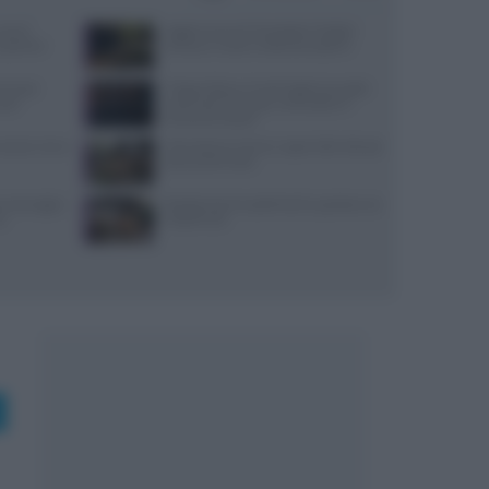
use di
Aggiornamenti Mondadori Digital:
x partner
privacy e nuove ricette da scoprire
ensi per
Trippa Milano: lo chef toglie due piatti
sazi
iconici dal menu per contrastare il
fenomeno social
: prezzi, menu
Microclima in forno: vapori alle erbe per
pane profumato
, ancoraggi e
Ricette di primi piatti facili e gustose con
no
HelloFresh