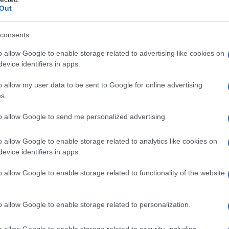
Out
consents
o allow Google to enable storage related to advertising like cookies on
evice identifiers in apps.
o allow my user data to be sent to Google for online advertising
richiede attenzioni specifiche: disponibilità di tavoli
s.
gionalità
del pesce, esposizione al vento e alla luce, oltre a
storanti fine dining. Nelle prossime sezioni si trovano criteri d
to allow Google to send me personalized advertising.
locali da cercare e consigli pratici per prenotare con le
o allow Google to enable storage related to analytics like cookies on
evice identifiers in apps.
ce, orientamento e comfort
o allow Google to enable storage related to functionality of the website
alla posizione frontale sul lago. Contano l’
orientamento
o allow Google to enable storage related to personalization.
vento. In genere, le sedute leggermente rialzate offrono un
qua. Chiedere un
tavolo esterno
è sensato nelle giornate stabili;
o allow Google to enable storage related to security, including