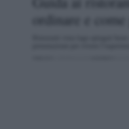
Guida ai ristoran
ordinare e come
Ristoranti vista lago spiegati bene:
prenotazione per vivere l’esperien
PUBBLICATO
IL 12/06/2026 ALLE 07:03 |
AGGIORNATO
ALLE 10:5