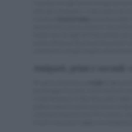
Il carattere dei laghi italiani emerge in prepar
essiccati) con polenta, il
risotto al pesce persi
incontrano
luccio in salsa
con polenta, bigoli 
alborelle fritte
e persico al burro; l’Iseo celebr
Monte Isola. Sui laghi dell’Italia centrale spic
mentre a Bolsena e Bracciano è frequente il co
e lavorazioni: un piatto semplice diventa memo
Antipasti, primi e secondi
Per aprire, funzionano un
crudo
di lago quando
piccola taglia. Tra i primi, risotti mantecati co
l’
umami
del pesce; in alternativa, paste lunghe
griglia e cotture in umido valorizzano coregone
raccontano tradizioni locali. Per contorni, sce
freschi e macerazioni leggere accompagnano be