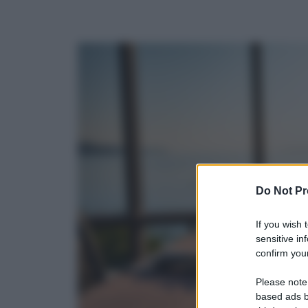
Do Not Pr
If you wish 
sensitive in
confirm your
Please note
based ads b