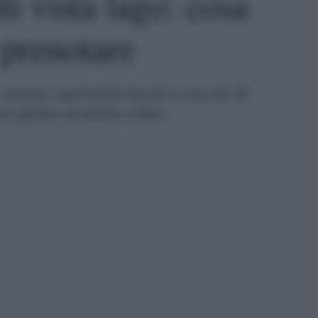
ti vista lago: cosa
 prenotare
 prezzi, specialità locali e trucchi di
za giusta al primo colpo.
6