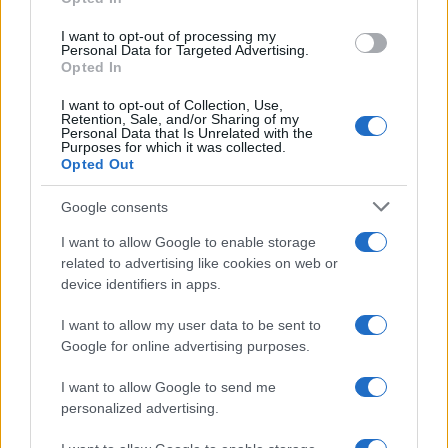
grant or deny consent to Google and its third-party tags to
Germania
use your data for below specified purposes in below Google
I want to opt-out of processing my
consent section.
Personal Data for Targeted Advertising.
Investieren24
Opted In
I want to opt-out of Collection, Use,
UK
Retention, Sale, and/or Sharing of my
Personal Data that Is Unrelated with the
Purposes for which it was collected.
News Hub UK
Opted Out
Lgbtq News
Google consents
Olanda
I want to allow Google to enable storage
related to advertising like cookies on web or
Investeren 24
device identifiers in apps.
NL Newz
I want to allow my user data to be sent to
Google for online advertising purposes.
I want to allow Google to send me
personalized advertising.