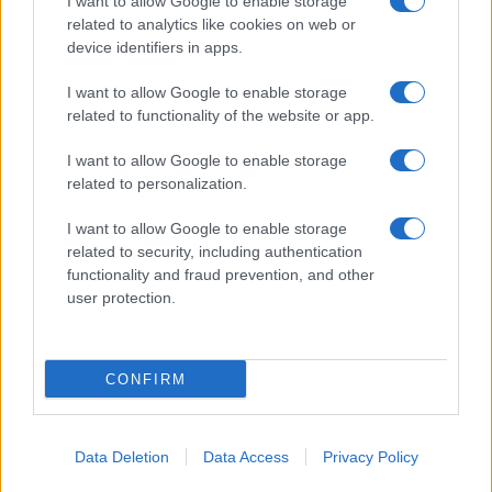
I want to allow Google to enable storage
related to analytics like cookies on web or
device identifiers in apps.
I want to allow Google to enable storage
related to functionality of the website or app.
I want to allow Google to enable storage
related to personalization.
I want to allow Google to enable storage
related to security, including authentication
functionality and fraud prevention, and other
user protection.
CONFIRM
Data Deletion
Data Access
Privacy Policy