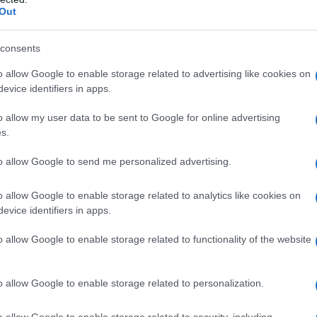
Tempo totale: 00:50
Out
to di
consents
o allow Google to enable storage related to advertising like cookies on
evice identifiers in apps.
o allow my user data to be sent to Google for online advertising
s.
to allow Google to send me personalized advertising.
o allow Google to enable storage related to analytics like cookies on
evice identifiers in apps.
 le mele del picciolo, lavarle bene, sbucciarle e tagliarle a
o allow Google to enable storage related to functionality of the website
o allow Google to enable storage related to personalization.
terle da parte nel frigo coperte con una pellicola o un
o allow Google to enable storage related to security, including