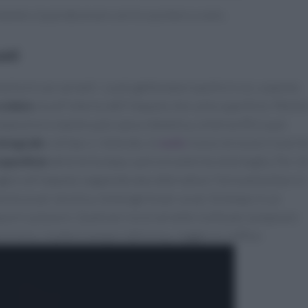
imento si può decorare con lo zucchero a velo.
nti
ha le sue varianti . La più gettonata è quella in cui, a questa
colato
sia all'interno dell'impasto che sulla superficie. Mentr
epararla in maniera più sana e dietetica, la farina 00 si può
ntegrale
o di tipo 1. Volendo, le
mele
invece di essere inserit
uperficie
della torta dopo averla trasferita nella teglia. Per ch
gere all'impasto seguendo due alternative. Farla ammollare in
torta un po' alcolica, immergerle per un po' di tempo in un
quore a piacere. Qualsiasi sia la variante scelta per preparare
corarla, risulterà sempre deliziosa, leggera e soffice.