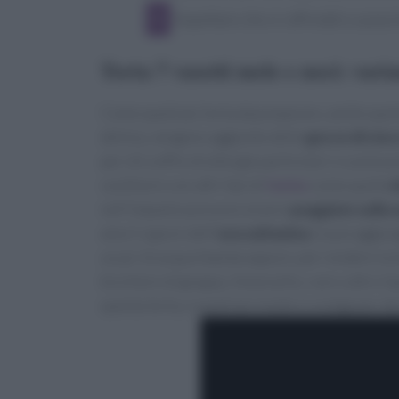
Aspettare che si raffreddi e a piac
Torta 7 vasetti mele e noci: varia
Come qualsiasi torta da preparare, anche questa 
delizia, vengono aggiunte delle
gocce di cioc
per chi soffre di allergie particolari o vuole pr
sostituire con altri tipi di
farine
come quella
i
nell'impasto possono essere
poggiate sulla s
ama il sapore dell'
uva sultanina
si può aggiun
un po' di acqua tiepida oppure, per rendere la 
bicchiere di grappa, limoncello, rum o altro li
questa torta, e qualsiasi modo si scelga per de