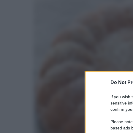
Do Not Pr
If you wish 
sensitive in
confirm your
Please note
based ads b