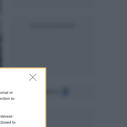
SEGUICI SU FACEBOOK
Seguici su
sonal or
ection to
nterest-
closed to