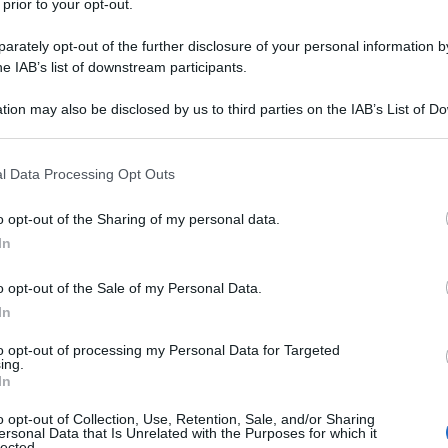
 prior to your opt-out.
rately opt-out of the further disclosure of your personal information by
he IAB’s list of downstream participants.
tion may also be disclosed by us to third parties on the IAB’s List of 
 that may further disclose it to other third parties.
o, e soprattutto nutriente, allora bisogna preparare
 that this website/app uses one or more Google services and may gath
l Data Processing Opt Outs
. Per preparare questo dolce non ci sarà bisogno di nessuna
including but not limited to your visit or usage behaviour. You may click 
 to Google and its third-party tags to use your data for below specifi
virà per pesare tutti gli ingredienti. Il suo gusto e profumo
o opt-out of the Sharing of my personal data.
ogle consent section.
tici. Prepararla è molto semplice e veloce basterà procurarsi
In
o opt-out of the Sale of my Personal Data.
In
Informazioni
to opt-out of processing my Personal Data for Targeted
ing.
Porzioni: 6
In
lato
Tempo di preparazione: 00:10
o opt-out of Collection, Use, Retention, Sale, and/or Sharing
Tempo di cottura: 00:40
ersonal Data that Is Unrelated with the Purposes for which it
lected.