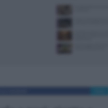
Il Castello delle Cerimonie
e costi extra
Trippa: lo chef toglie dal me
iconici per contrastare il f
Contributi volontari nei ris
chiarezza e trasparenza so
fondamentali
Dove mangiare a Piacenza: i
ristoranti della provincia
i su Facebook
Tweet