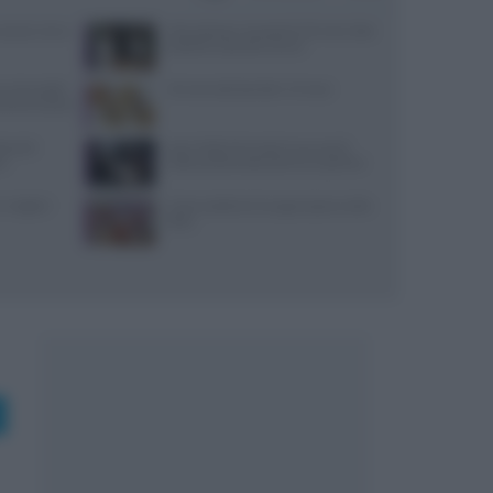
: prezzi, menu
Merenda per neonato di 10 mesi: idee
pratiche e porzioni sicure
nu due piatti
10 merende bambini 13 mesi
enomeno social
toranti:
Jean Imbert fermato: le accuse di
no
violenza domestica da tre ex partner
 migliori
Come sostituire lo yogurt greco nella
dieta