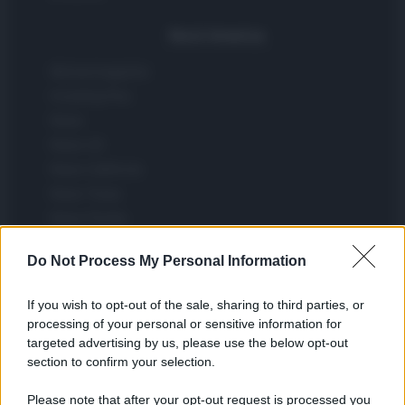
Nord America
Womanmagazine
Investing Plus
Newz
Newz US
Newz California
Newz Texas
Newz Florida
Newz New York
Do Not Process My Personal Information
Newz Pennsylvania
Newz Illinois
If you wish to opt-out of the sale, sharing to third parties, or
Newz Ohio
processing of your personal or sensitive information for
Gameland
targeted advertising by us, please use the below opt-out
section to confirm your selection.
Hig Tech Mag
Scoop Mag
Please note that after your opt-out request is processed you