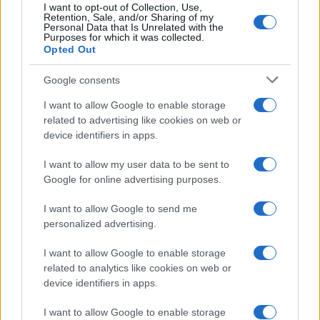
News Hub UK
I want to opt-out of Collection, Use,
Retention, Sale, and/or Sharing of my
Lgbtq News
Personal Data that Is Unrelated with the
Purposes for which it was collected.
Opted Out
Olanda
Google consents
Investeren 24
NL Newz
I want to allow Google to enable storage
related to advertising like cookies on web or
device identifiers in apps.
I want to allow my user data to be sent to
Google for online advertising purposes.
I want to allow Google to send me
personalized advertising.
I want to allow Google to enable storage
related to analytics like cookies on web or
device identifiers in apps.
I want to allow Google to enable storage