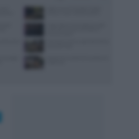
use di
Aggiornamenti Mondadori Digital:
x partner
privacy e nuove ricette da scoprire
ensi per
Trippa Milano: lo chef toglie due piatti
sazi
iconici dal menu per contrastare il
fenomeno social
: prezzi, menu
Microclima in forno: vapori alle erbe per
pane profumato
, ancoraggi e
Ricette di primi piatti facili e gustose con
no
HelloFresh