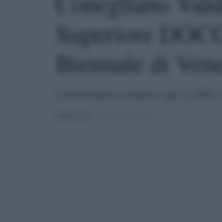
Conegliano Vald
Superiore DOCG 
Biennale di Ven
Un'etichetta esclusiva per il 2025 
PUBBLICATO
IL 09/04/2025 ALLE 19:04