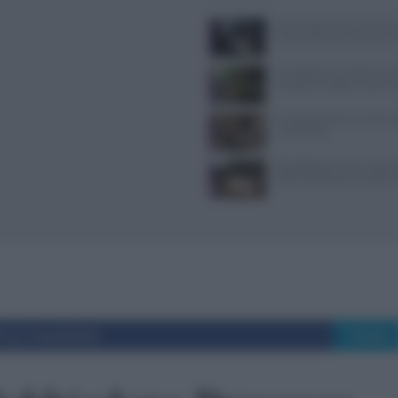
Jean Imbert fermato: le acc
violenza domestica da tre e
Forchette lente: attivare i s
mangiare meglio e sentirsi 
Il Castello delle Cerimonie
e costi extra
Psicologia del menu: layout
colori che alzano lo scontri
i su Facebook
Tweet