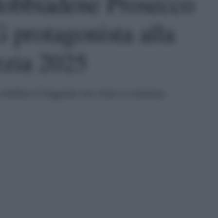
obbiadene Prosecco
protagonista alla
ezia 2025
celebra il legame tra vino e cinema.