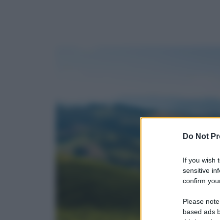
Do Not Pr
If you wish 
sensitive in
confirm your
Please note
based ads b