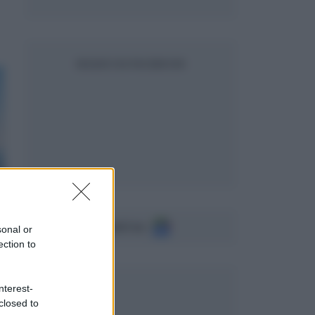
SEGUICI SU FACEBOOK
Seguici su
sonal or
ection to
nterest-
closed to