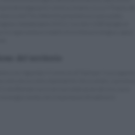
à possibile degustarle in diverse location, tra cui il Palazzo de
 dove lo chef Tino Vettorello presenterà un nuovo piatto,
 Conegliano Valdobbiadene DOCG. Con oltre 3.200 famiglie di
sorzio rappresenta un modello di eccellenza enologica, capace
rte.
one del territorio
rbera, ha ringraziato il Consorzio di Tutela per il suo supporto
nella storia e nella vitalità del territorio veneto. La presenz
alla Biennale non è solo una celebrazione del vino, ma un
 enologica veneta, che si fa portavoce di tradizioni e