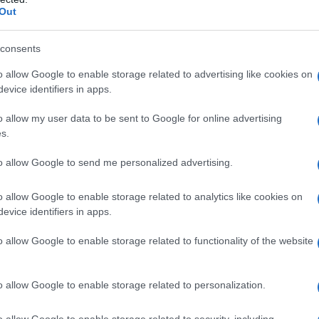
Out
consents
o allow Google to enable storage related to advertising like cookies on
evice identifiers in apps.
o allow my user data to be sent to Google for online advertising
s.
to allow Google to send me personalized advertising.
o allow Google to enable storage related to analytics like cookies on
rzio di Tutela, che ha svelato una nuova etichetta in edizione
evice identifiers in apps.
fficiali della manifestazione.
o allow Google to enable storage related to functionality of the website
o allow Google to enable storage related to personalization.
irettrice de Il Gusto, Eleonora Cozzella, sono intervenuti
o allow Google to enable storage related to security, including