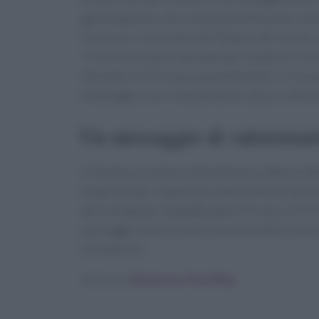
gala di apertura alla serata di premiazione. Sar
Cinema e il ristorante del Palazzo del Casinò,
“L’Ostrica in bolla”, pensato per esaltare il
viticoltori e 212 case spumantistiche, il Con
di dialogare con il mondo della cultura e dell’a
Un messaggio di valorizzazi
Il Direttore artistico della Mostra, Alberto Ba
evidenziando l’importanza della manifestazione 
del Conegliano Valdobbiadene Prosecco DOCG 
messaggio forte di valorizzazione della cultura
innovazioni.
Scritto da
Redazione Food Blog