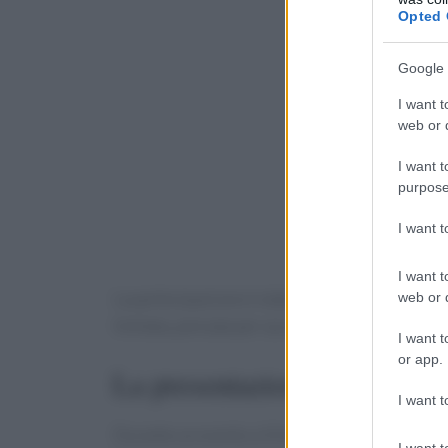
Opted 
Google 
I want t
web or d
I want t
purpose
I want 
I want t
La partecipazione è stata confermata dal Conso
web or d
limitata, pensata per accompagnare i momenti u
I want t
or app.
La presentazione a Vinitaly
I want t
Durante un evento a Vinitaly, moderato dalla D
I want t