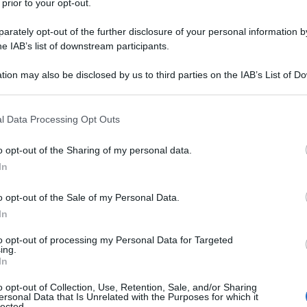
 prior to your opt-out.
rately opt-out of the further disclosure of your personal information by
he IAB’s list of downstream participants.
tion may also be disclosed by us to third parties on the IAB’s List of 
 that may further disclose it to other third parties.
 that this website/app uses one or more Google services and may gath
l Data Processing Opt Outs
including but not limited to your visit or usage behaviour. You may click 
 to Google and its third-party tags to use your data for below specifi
o opt-out of the Sharing of my personal data.
ema
ogle consent section.
In
atografica della Biennale di Venezia si prepara a celebrare il
o opt-out of the Sale of my Personal Data.
In
e DOCG anche per il 2025. Questo prestigioso vino, simbol
rio veneto, sarà al centro di eventi esclusivi durante la
to opt-out of processing my Personal Data for Targeted
ing.
In
o opt-out of Collection, Use, Retention, Sale, and/or Sharing
ersonal Data that Is Unrelated with the Purposes for which it
lected.