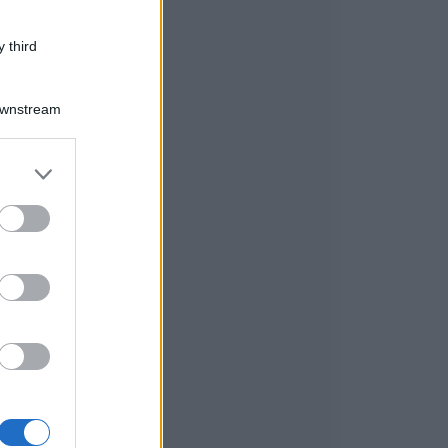
 third
Downstream
er and store
to grant or
ed purposes
o