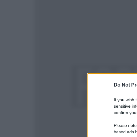
Do Not Pr
If you wish 
sensitive in
confirm your
Please note
based ads b