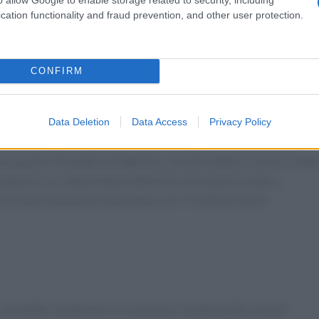
quinoa (pronuncia: “keen-wah”), oltre ad avere molte più protein
cation functionality and fraud prevention, and other user protection.
 nella preparazione.
CONFIRM
Data Deletion
Data Access
Privacy Policy
hiere di succo d’arancia. Oltre alla vitamina C, assumerete
 le popolari bevande energetiche, che dovrebbero essere usate
 potassio è un importante elettrolito che aiuta il corpo a
arancia funziona anche molto bene con i frullati proteici.
 con batteri probiotici, è cresciuto in popolarità e a buon