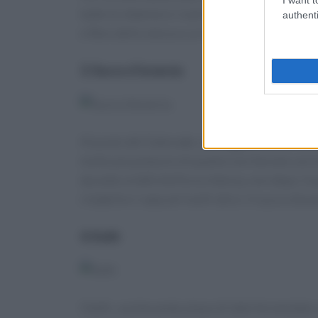
tutte le vitamine e i nutrienti presenti nella 
authenti
e fibre dello stesso e a richiedere meno tempo
3. Succo d’arancia
Al posto del Gatorade, sorseggiate un bel bicc
molto più potassio di quanto non fareste con
durante un’attività fisica intensa, non dopo. Il
ristabilire i naturali livelli idrici. Il succo d’
4. Kefir
Il kefir, una bevanda a base di latte fermentato