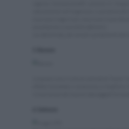
ragione. Una tazza di kefir contiene 11-14 gr
naturalmente nell’organismo. Le proteine del 
muscolare magra e per velocizzare la perdita 
assuefazione, è possibile abbinarlo
con della frutta, dei cereali o proteine di siero 
5. Banane
Le banane sono ricche di carboidrati “buoni” ne
effetto immediato vi aiuteranno a ristabilire i
ricostruzione dei muscoli danneggiati fornend
6. Salmone