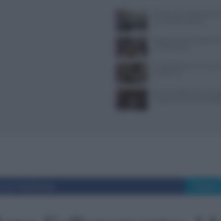
Tecniche per cheesecake, ba
semifreddi e gelatine
Ristoranti a Torino aperti il
mangiare bene
Il Castello delle Cerimonie
e costi extra
Evento Grika a Lecce: music
lingua tra Oriente e Occide
i su Facebook
Tweet