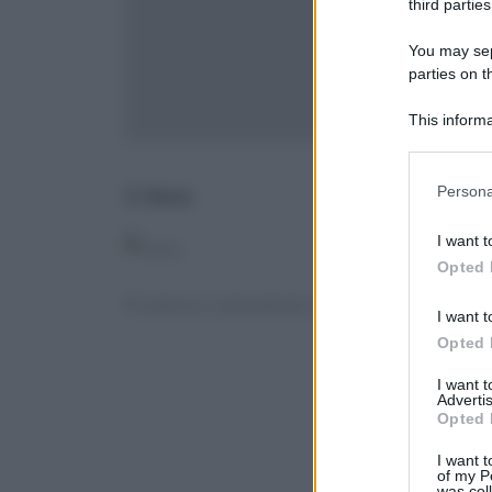
third parties
You may sepa
parties on t
This informa
Participants
Please note
Persona
1. Uova
information 
deny consent
I want t
in below Go
Opted 
Proteine e carboidrati sono elementi chiave p
I want t
Opted 
I want 
Advertis
Opted 
I want t
of my P
was col