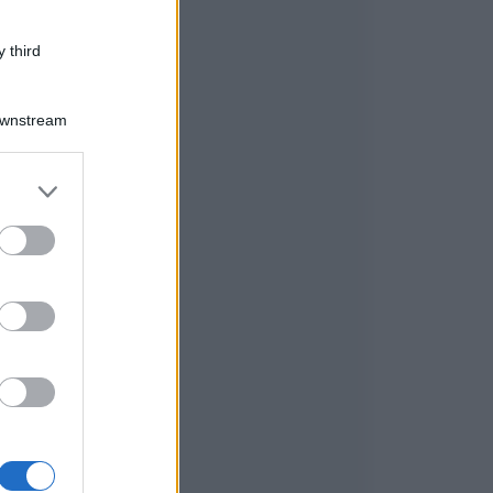
 third
Downstream
er and store
to grant or
ed purposes