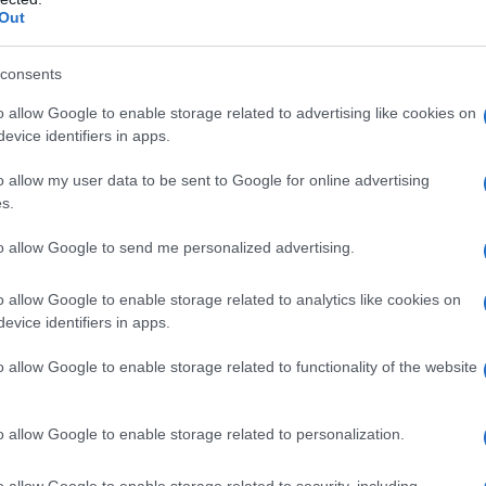
Out
consents
o allow Google to enable storage related to advertising like cookies on
evice identifiers in apps.
o allow my user data to be sent to Google for online advertising
s.
io piatto di portata. Con appena 70 calorie, esse contengono
to allow Google to send me personalized advertising.
limenti che possiedono naturalmente la vitamina D.
crude perdono tutti le loro proprietà se cucinate più volte.
o allow Google to enable storage related to analytics like cookies on
e il corpo assorba due volte la quantità necessaria di proteine.
evice identifiers in apps.
o allow Google to enable storage related to functionality of the website
o allow Google to enable storage related to personalization.
e indicato è il riso integrale, anche se non può competere con
o allow Google to enable storage related to security, including