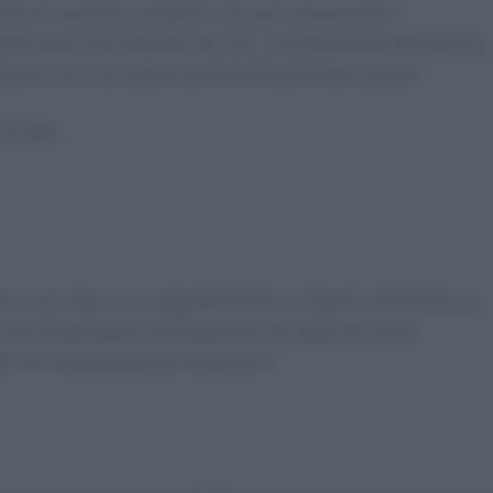
ammi di “proteine complete” che non sono presenti
latte sono specialmente utili per il mantenimento della massa
di peso. Se il suo sapore penetrante potrebbe causare
di latte.
cessari dopo una lunga attività fisica. Questi carboidrati ad
 livelli di glicogeni nell’organismo che agiscono nella
o loro una buona dose di potassio.