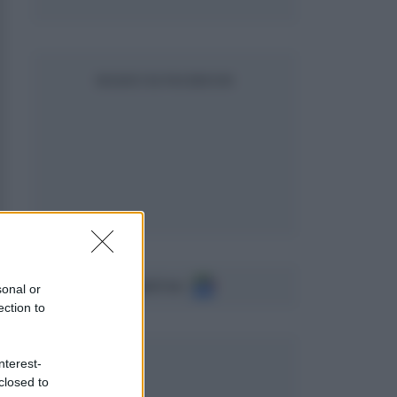
SEGUICI SU FACEBOOK
Seguici su
sonal or
ection to
nterest-
closed to