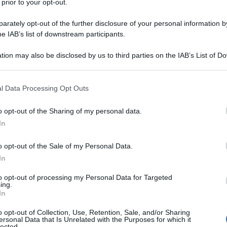
 prior to your opt-out.
rately opt-out of the further disclosure of your personal information by
he IAB’s list of downstream participants.
tion may also be disclosed by us to third parties on the IAB’s List of 
 that may further disclose it to other third parties.
 that this website/app uses one or more Google services and may gath
l Data Processing Opt Outs
including but not limited to your visit or usage behaviour. You may click 
 to Google and its third-party tags to use your data for below specifi
o opt-out of the Sharing of my personal data.
ogle consent section.
In
er il pasto dopo un allenamento.
o opt-out of the Sale of my Personal Data.
In
to opt-out of processing my Personal Data for Targeted
ing.
In
o opt-out of Collection, Use, Retention, Sale, and/or Sharing
ersonal Data that Is Unrelated with the Purposes for which it
lected.