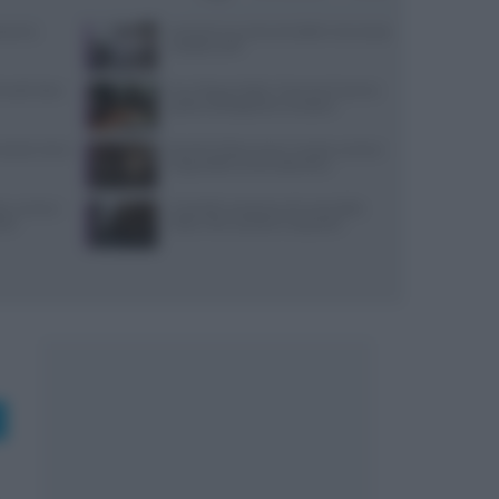
varesi,
Lavorare in cucina col caldo in sicurezza:
metodi e DPI
 lunedì: dove
Euro-Toques Italia: Vincenzo Guarino
guida la delegazione campana
: prezzi, menu
Evento Grika a Lecce: musica, cucina e
lingua della Grecìa Salentina
a, cucina e
Controlli a sorpresa nel cuore della
nte
Dolce Vita: sanzioni e sequestri