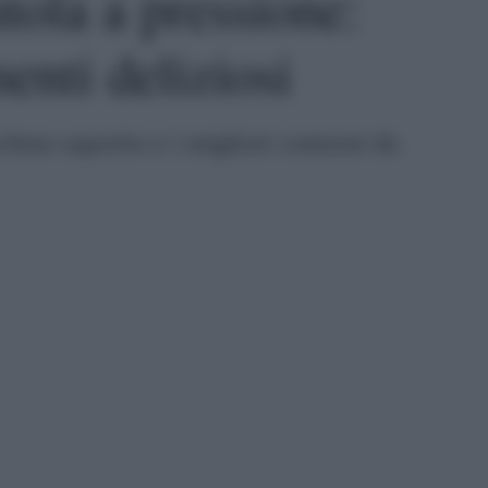
tola a pressione:
enti deliziosi
hino saporito e i migliori contorni da