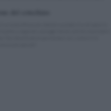
one del cotechino
è un modo efficace per ottenere un piatto ricco di sapore in
i qualità, e seguendo i passaggi indicati, potrete sorprendere 
tato. Non dimenticate di sperimentare con i contorni e le
 ancora più speciale!