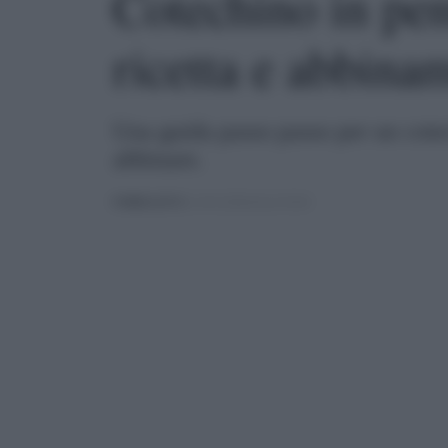
Cotechino in pen
ricetta e abbinam
Una guida passo passo per un cotec
abbinare.
PUBBLICATO
IL 03/12/2024 ALLE 03:04