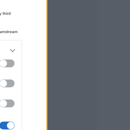
 third
Downstream
er and store
to grant or
ed purposes