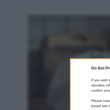
Do Not Pr
If you wish 
sensitive in
confirm your
Please note
based ads b