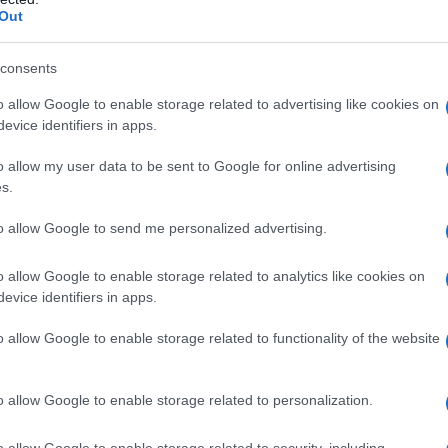
Out
consents
o allow Google to enable storage related to advertising like cookies on
evice identifiers in apps.
o allow my user data to be sent to Google for online advertising
s.
to allow Google to send me personalized advertising.
cotechino
o allow Google to enable storage related to analytics like cookies on
evice identifiers in apps.
con una forchetta, in modo da permettere alla carne di cuocer
o allow Google to enable storage related to functionality of the website
ttura a vapore all’interno della pentola a pressione e
la toccare alla carne. Adagiate il cotechino sulla griglia,
o allow Google to enable storage related to personalization.
 al fischio. Una volta raggiunto il fischio, aprite la valvola e
ca 30 minuti.
o allow Google to enable storage related to security, including