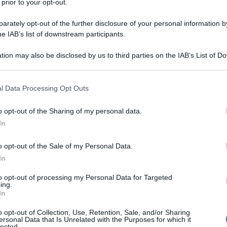
 prior to your opt-out.
rately opt-out of the further disclosure of your personal information by
he IAB’s list of downstream participants.
tion may also be disclosed by us to third parties on the IAB’s List of 
 that may further disclose it to other third parties.
 that this website/app uses one or more Google services and may gath
l Data Processing Opt Outs
including but not limited to your visit or usage behaviour. You may click 
entola a pressione
 to Google and its third-party tags to use your data for below specifi
o opt-out of the Sharing of my personal data.
ogle consent section.
In
, particolarmente apprezzato durante le festività. Prepararlo in
ice per ottenere un risultato succulento e saporito. Per
o opt-out of the Sale of my Personal Data.
 di alta qualità, preferibilmente artigianale, per garantire un
In
to opt-out of processing my Personal Data for Targeted
ing.
In
o opt-out of Collection, Use, Retention, Sale, and/or Sharing
ersonal Data that Is Unrelated with the Purposes for which it
lected.