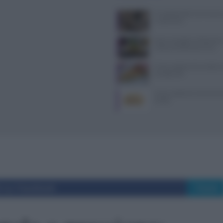
Il Castello delle Cerimonie
e costi extra
Dove mangiare a Piacenza: i
ristoranti della provincia
Come sostituire la ricotta ne
consigli utili
Come sostituire la farina di 
ricette
i su Facebook
Tweet