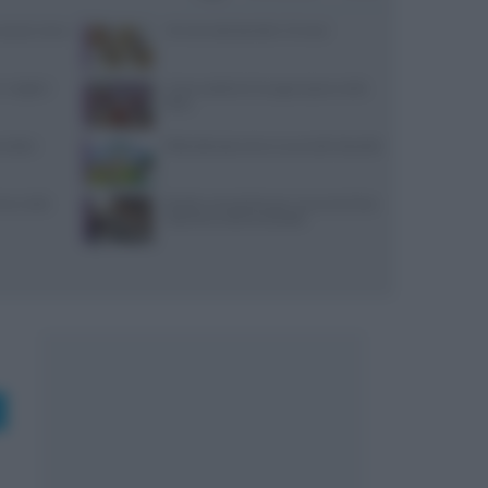
: prezzi, menu
10 merende bambini 13 mesi
 migliori
Come sostituire lo yogurt greco nella
dieta
i dolci:
Pollo allevato a terra: ecco tutti i benefici
ceci nelle
Ricette romantiche per una cena di San
Valentino indimenticabile