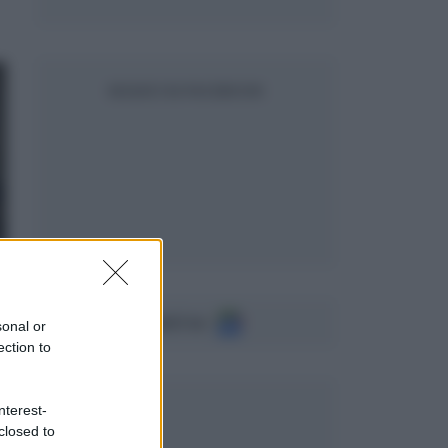
SEGUICI SU FACEBOOK
Seguici su
sonal or
ection to
nterest-
closed to