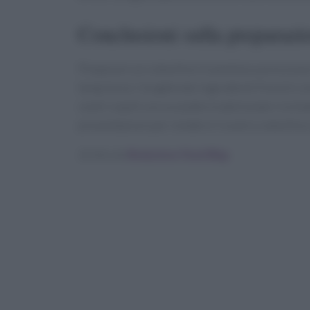
Conclusioni sulla preparazi
Preparare un cotechino in pentola a pressione 
tempi brevi. Scegliendo ingredienti freschi e d
vostri ospiti con un piatto tradizionale rivisi
presentazioni per rendere il vostro cotechino
Scritto da
Redazione Food Blog