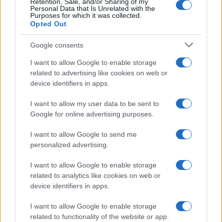
Retention, Sale, and/or Sharing of my
Personal Data that Is Unrelated with the
News Hub UK
Purposes for which it was collected.
Lgbtq News
Opted Out
Google consents
Olanda
I want to allow Google to enable storage
Investeren 24
related to advertising like cookies on web or
NL Newz
device identifiers in apps.
I want to allow my user data to be sent to
Google for online advertising purposes.
I want to allow Google to send me
personalized advertising.
I want to allow Google to enable storage
related to analytics like cookies on web or
device identifiers in apps.
I want to allow Google to enable storage
related to functionality of the website or app.