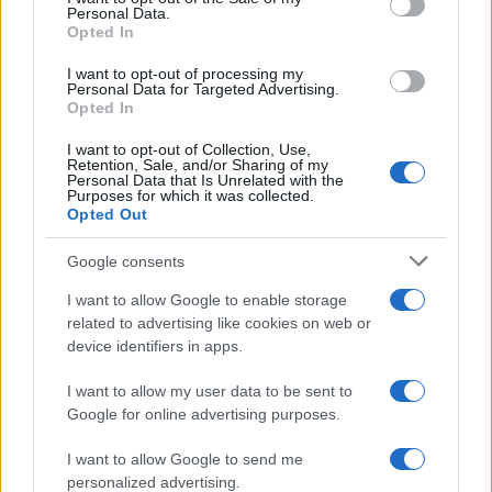
InvestirMag
Personal Data.
not limited to your visit or usage behaviour. You may click to
Opted In
grant or deny consent to Google and its third-party tags to
Germania
use your data for below specified purposes in below Google
I want to opt-out of processing my
consent section.
Personal Data for Targeted Advertising.
Investieren24
Opted In
I want to opt-out of Collection, Use,
UK
Retention, Sale, and/or Sharing of my
Personal Data that Is Unrelated with the
Purposes for which it was collected.
News Hub UK
Opted Out
Lgbtq News
Google consents
Olanda
I want to allow Google to enable storage
related to advertising like cookies on web or
Investeren 24
device identifiers in apps.
NL Newz
I want to allow my user data to be sent to
Google for online advertising purposes.
I want to allow Google to send me
personalized advertising.