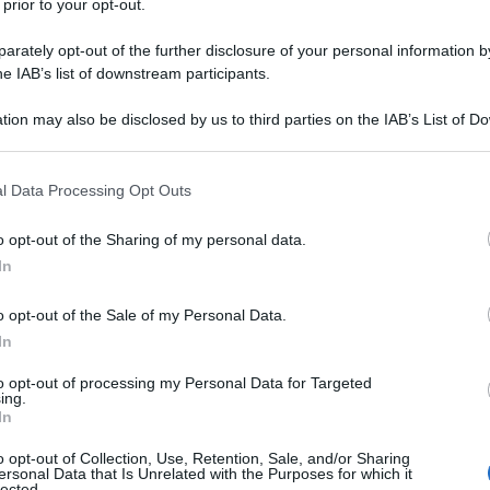
 prior to your opt-out.
rately opt-out of the further disclosure of your personal information by
he IAB’s list of downstream participants.
tion may also be disclosed by us to third parties on the IAB’s List of 
 that may further disclose it to other third parties.
 that this website/app uses one or more Google services and may gath
l Data Processing Opt Outs
including but not limited to your visit or usage behaviour. You may click 
 to Google and its third-party tags to use your data for below specifi
o opt-out of the Sharing of my personal data.
nche un vero e proprio paradiso per gli amanti della gastronomia
ogle consent section.
In
’analisi dettagliata dei migliori ristoranti da provare nel 2025
o opt-out of the Sale of my Personal Data.
In
to opt-out of processing my Personal Data for Targeted
ing.
In
o opt-out of Collection, Use, Retention, Sale, and/or Sharing
ersonal Data that Is Unrelated with the Purposes for which it
lected.