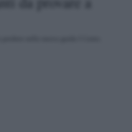
anti da provare a
n perdere nella nuova guida I Cento.