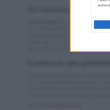
authenti
Un’esperienza gastronomica 
La guida
I Cento
si distingue per la sua capac
ma che offrono un’esperienza autentica e soddi
alfabetico, senza una classifica rigida, permet
Questo approccio rende la guida un prezioso st
Torino, dalle piole tradizionali ai ristoranti inn
Conclusioni sulla gastronom
In un panorama gastronomico in continua evol
per chiunque voglia esplorare i sapori di Torin
quelli più informali, c’è qualcosa per ogni gus
sorprendere dalla ricchezza culinaria di questa
Scritto da
Redazione Food Blog