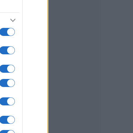
i
a
o