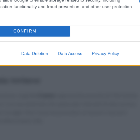
cation functionality and fraud prevention, and other user protection.
per tutti
ità di scovare ristoranti che non seguono le mode del momento
CONFIRM
sfacente. I ristoranti selezionati sono presentati in ordine
tendo ai lettori di esplorare liberamente le diverse opzioni.
rumento per chi desidera scoprire la varietà culinaria di
Data Deletion
Data Access
Privacy Policy
ovativi.
ia torinese
uzione, la guida
I Cento
rappresenta un punto di riferimento
o. Con una selezione che spazia dai ristoranti di alta cucina a
to e budget. Non resta che prenotare un tavolo e lasciarsi
 affascinante città.