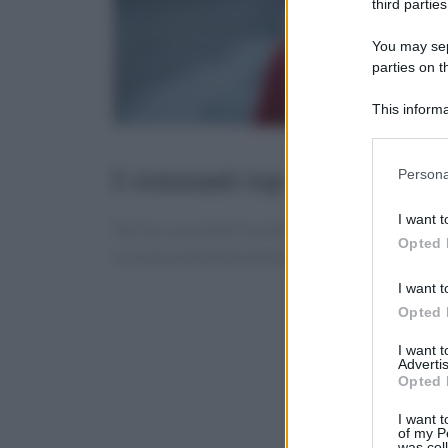
third parties
You may sepa
parties on t
This informa
Participants
Please note
I ristoranti top di Torino
Persona
information 
deny consent
I want t
Torino, una città ricca di storia e cultura, è a
in below Go
Opted 
La nuova edizione della guida
I Cento
offre un
I want t
Opted 
I want 
Advertis
Opted 
I want t
of my P
was col