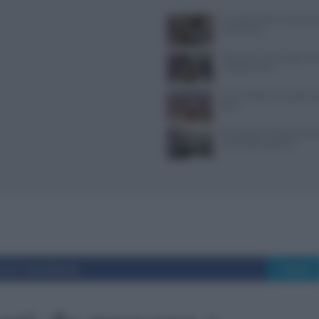
Il Castello delle Cerimonie
e costi extra
Ristoranti a Torino aperti il
mangiare bene
Come sostituire lo yogurt g
dieta
Tecniche per cheesecake, ba
semifreddi e gelatine
i su Facebook
Tweet