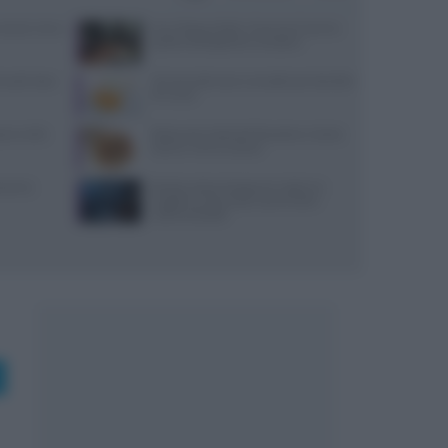
: prezzi, menu
Euro-Toques Italia: Vincenzo Guarino
guida la delegazione campana
 lunedì: dove
10 merende sane e semplici per bambini
di 6 mesi
reco nella
Ristorante L’Isola del Pescatore a Santa
Severa: menù e prezzi
varesi,
Ricetta veloce di peperoni ripieni in
friggitrice ad aria per pranzi estivi
indimenticabili