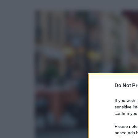
Do Not Pr
If you wish 
sensitive in
confirm your
Please note
based ads b