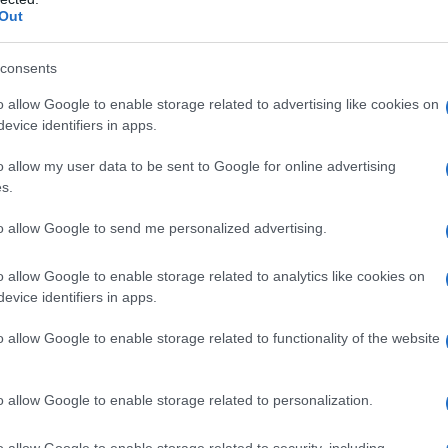
Out
consents
o allow Google to enable storage related to advertising like cookies on
evice identifiers in apps.
o allow my user data to be sent to Google for online advertising
gue come il miglior ristorante della città, seguito da
Del
s.
 offrono piatti deliziosi, ma anche un’esperienza culinaria
to allow Google to send me personalized advertising.
se.
o allow Google to enable storage related to analytics like cookies on
evice identifiers in apps.
o allow Google to enable storage related to functionality of the website
istoranti di alta classe, ma include anche una selezione di local
ranti offrono un’ottima cucina a prezzi accessibili, rendendo l
le nuove entrate del 2025, spiccano
A casa di Anna
,
Bar Franc
o allow Google to enable storage related to personalization.
conquistare i palati dei torinesi e dei turisti.
o allow Google to enable storage related to security, including