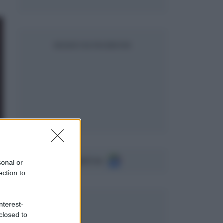
SEGUICI SU FACEBOOK
Seguici su
sonal or
ection to
nterest-
closed to