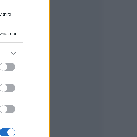
 third
Downstream
er and store
to grant or
ed purposes
.
.