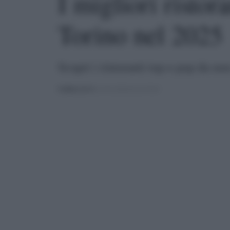
I migliori ristor
Torino nel 2025
Scopri i ristoranti top e pop da no
PUBBLICATO
IL 03/12/2024 ALLE 05:04