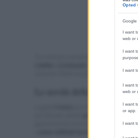
Opted 
Google 
I want t
web or d
I want t
Tra i nomi più rinomati,
Condividere
si distin
purpose
Cambio
e
La Limonaia
. Questi locali non solo
I want 
unica che riflette l’essenza della cucina torine
I want t
Le novità della guida
web or d
I want t
La guida
I Cento
non si limita a presentare i r
or app.
più informali, definiti
posti POP
. Questi risto
gastronomia torinese accessibile a tutti. Tra 
I want t
e
Junior Grill Self Service
, che promettono di 
I want t