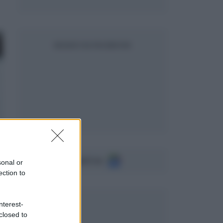
SEGUICI SU FACEBOOK
Seguici su
sonal or
ection to
nterest-
closed to