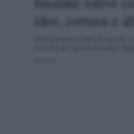
Insalate estive 
idee, cottura e 
Dallo pseudocereale alla tavola: c
saraceno per insalate fresche, leg
PUBBLICATO
IL 16/06/2026 ALLE 11:34