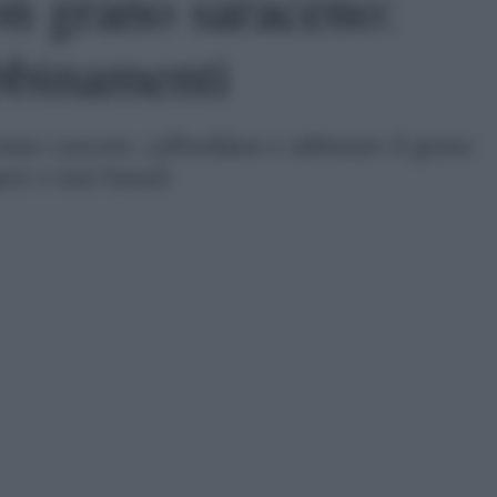
con grano saraceno:
abbinamenti
ome cuocere, raffreddare e abbinare il grano
gere e mai banali