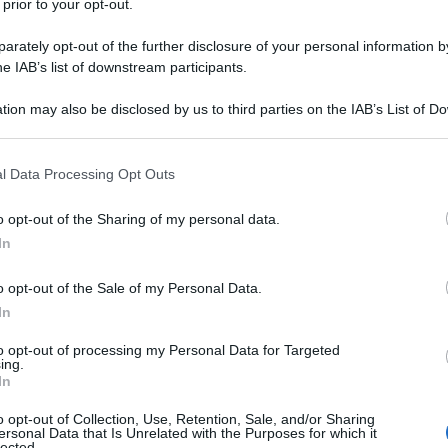
 prior to your opt-out.
rately opt-out of the further disclosure of your personal information by
he IAB’s list of downstream participants.
tion may also be disclosed by us to third parties on the IAB’s List of 
 mai, ma ogni volta cambiano anima? Il
grano saraceno
è la
 that may further disclose it to other third parties.
ersonalità gentile, dal gusto pieno ma non prepotente, capace
zio a verdure, erbe e proteine.
 that this website/app uses one or more Google services and may gath
l Data Processing Opt Outs
including but not limited to your visit or usage behaviour. You may click 
 to Google and its third-party tags to use your data for below specifi
o opt-out of the Sharing of my personal data.
ogle consent section.
In
o opt-out of the Sale of my Personal Data.
In
to opt-out of processing my Personal Data for Targeted
ing.
In
o opt-out of Collection, Use, Retention, Sale, and/or Sharing
ersonal Data that Is Unrelated with the Purposes for which it
lected.