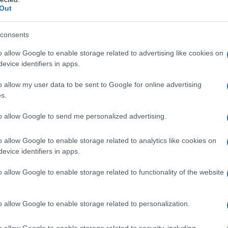
Out
consents
ota, scende volentieri in città e si mette a suo agio anche in
o allow Google to enable storage related to advertising like cookies on
 farro o
couscous
.
evice identifiers in apps.
o allow my user data to be sent to Google for online advertising
 giorni all’anno
perché regala consistenza, versatilità e
s.
iato raffreddare e condito con pochi tocchi profumati, diventa
. Il risultato? Un piatto unico leggero, che accompagna con
to allow Google to send me personalized advertising.
e
e oltre, tra pranzi al lavoro, schiscette e picnic improvvisati.
o allow Google to enable storage related to analytics like cookies on
evice identifiers in apps.
rché funziona in insalata
o allow Google to enable storage related to functionality of the website
un vero cereale, bensì uno
pseudocereale
. In cucina si
noscibili per la
forma triangolare
che si comportano
o allow Google to enable storage related to personalization.
i, i chicchi rimangono integri e di buona tenuta, assorbono i
ono una masticabilità piacevole. È proprio questa la sua
o allow Google to enable storage related to security, including