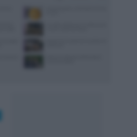
Cairano:
Antipasti gustosi: ricetta delle duchesse
di zucca
Michelin:
Carciofini sott’olio sicuri: ricetta precisa
ti a luglio
con pH e vasetti sterilizzati
, ancoraggi e
Ricette di primi piatti facili e gustose con
no
HelloFresh
i: dai bonus
Bastianich abbandona Batali dopo le
accuse di molestie