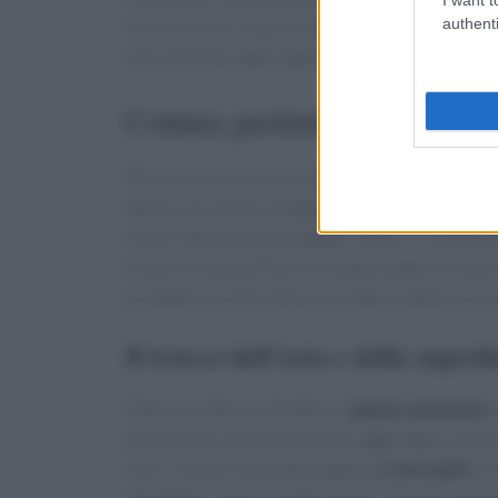
authenti
marcia in più: si può preparare in anticipo, ra
che valorizza ogni ingrediente.
Cottura perfetta in 15-18 m
Prima di cuocere, è consigliabile
lavare il gr
dentro un colino a maglia fine e smuovendo i ch
serve l’ammollo prolungato: dopo il risciacquo, 
pratico è una bollitura in acqua salata o
brodo 
prodotto. Scolare bene e condire subito con un 
Il trucco dell’aria e della superfi
Dopo la cottura, stendere il
grano saraceno
s
preserva la consistenza. Per aggiungere un toc
olio: i chicchi diventano appena
croccanti
e s