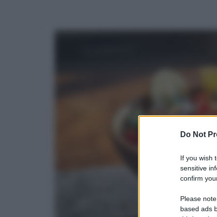
Do Not Pr
If you wish 
sensitive in
confirm your
Please note
based ads b