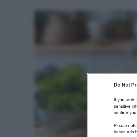
Do Not Pr
If you wish 
sensitive in
confirm your
Please note
based ads b