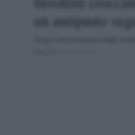
Involtini croccan
un antipasto vege
Scopri come preparare degli involt
PUBBLICATO
IL 10/03/2025 ALLE 10:04