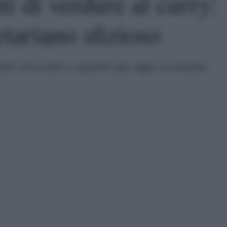
ti di verdure al curry:
tariano sfizioso
ini croccanti e saporiti per ogni occasione