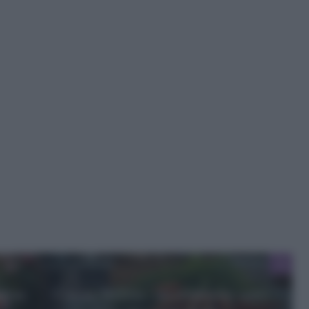
arsa
Carote bollite: un contorno sano