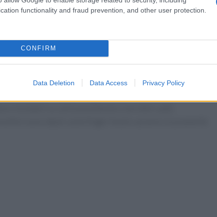
e brevemente. Infine, il cavolo cappuccio va tagliato a fettine
cation functionality and fraud prevention, and other user protection.
a di unire le altre verdure e completare la cottura.
CONFIRM
 gli involtini: distribuite un cucchiaio di ripieno su un
o i bordi con un po’ d’acqua per sigillare bene. La frittura è il
Data Deletion
Data Access
Privacy Policy
istibilmente croccanti. Friggete pochi involtini alla volta in
ra. Scolateli su carta assorbente e serviteli caldi,
nvoltini sono ideali come finger food e saranno sicuramente