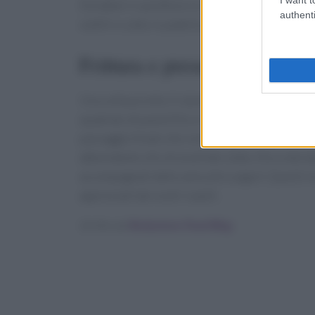
Dividete il cavolfiore in cimette e sbollentatel
authenti
sottili e cotto in padella con olio e curry, prim
Frittura e presentazione
Una volta pronto il ripieno, procedete a formare
quadrato di pasta fillo e richiudetelo, inumidend
passaggio finale che renderà gli involtini irres
abbondante olio di arachide caldo, fino a doratu
accompagnati dalla salsa allo yogurt. Questi i
apprezzati dai vostri ospiti.
Scritto da
Redazione Food Blog