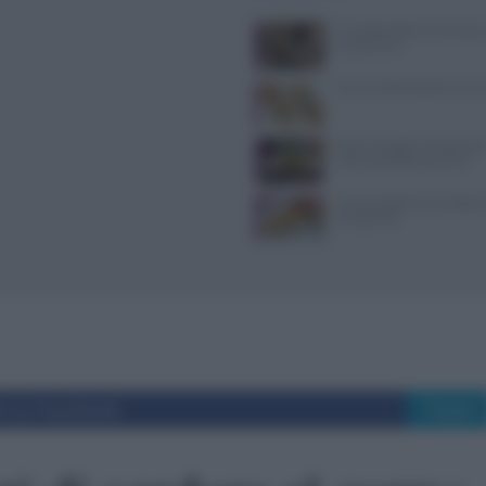
Il Castello delle Cerimonie
e costi extra
10 merende bambini 13 me
Dove mangiare a Piacenza: i
ristoranti della provincia
Come sostituire la ricotta ne
consigli utili
i su Facebook
Tweet