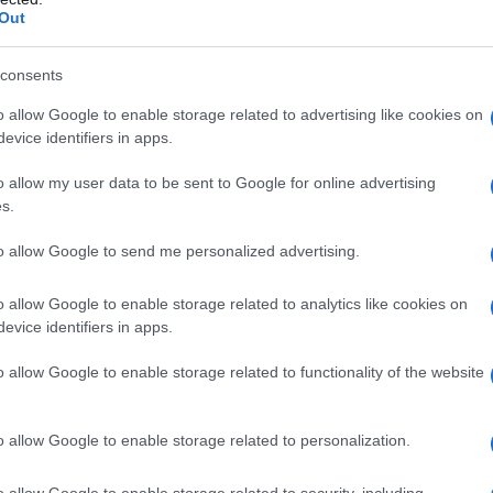
Out
consents
o allow Google to enable storage related to advertising like cookies on
evice identifiers in apps.
o allow my user data to be sent to Google for online advertising
s.
cappuccio e patate, cotte con curry, crea un ripieno morbido e
to allow Google to send me personalized advertising.
 fillo.
o allow Google to enable storage related to analytics like cookies on
azione
evice identifiers in apps.
o allow Google to enable storage related to functionality of the website
utilizzare ingredienti freschi e di qualità. Iniziate preparando
i freschezza al piatto. Sgocciolate lo yogurt in una garza per
 d’oliva, prezzemolo tritato, sale e pepe. Per il ripieno,
o allow Google to enable storage related to personalization.
e, scottandole in acqua bollente salata per pochi minuti.
o allow Google to enable storage related to security, including