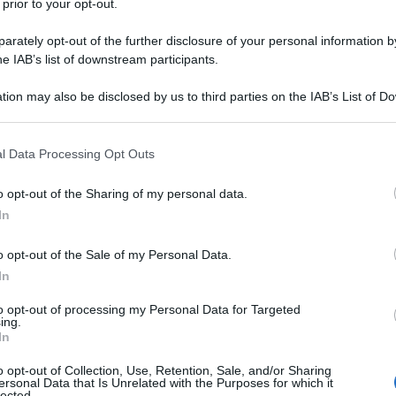
 prior to your opt-out.
rately opt-out of the further disclosure of your personal information by
he IAB’s list of downstream participants.
tion may also be disclosed by us to third parties on the IAB’s List of 
 that may further disclose it to other third parties.
 that this website/app uses one or more Google services and may gath
ntale
l Data Processing Opt Outs
including but not limited to your visit or usage behaviour. You may click 
 to Google and its third-party tags to use your data for below specifi
o opt-out of the Sharing of my personal data.
no un antipasto vegetariano che conquista al primo morso.
ogle consent section.
In
oltini si arricchiscono di sapori esotici, rendendoli perfetti
zi festivi.
o opt-out of the Sale of my Personal Data.
In
to opt-out of processing my Personal Data for Targeted
ing.
In
o opt-out of Collection, Use, Retention, Sale, and/or Sharing
ersonal Data that Is Unrelated with the Purposes for which it
lected.