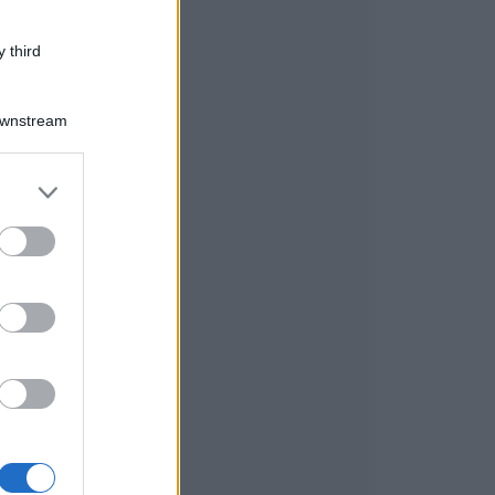
 third
Downstream
er and store
to grant or
ed purposes