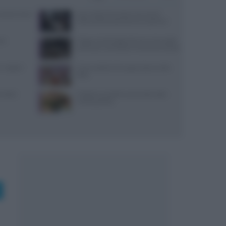
: prezzi, menu
Jean Imbert fermato: le accuse di
violenza domestica da tre ex partner
si
Trippa: lo chef toglie dal menu due piatti
iconici per contrastare il fenomeno social
 migliori
Come sostituire lo yogurt greco nella
dieta
i dolci:
Frittata con piselli e prosciutto cotto:
ricetta gustosa