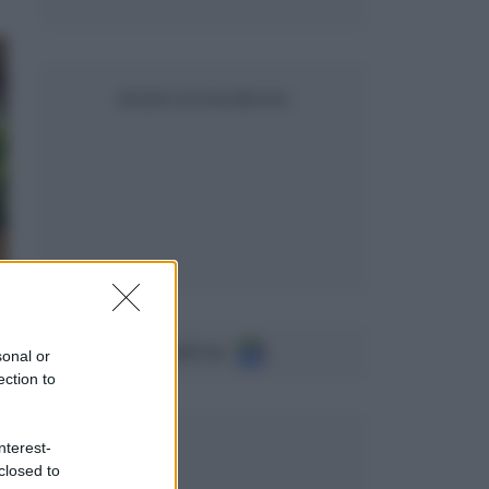
SEGUICI SU FACEBOOK
Seguici su
sonal or
ection to
nterest-
closed to