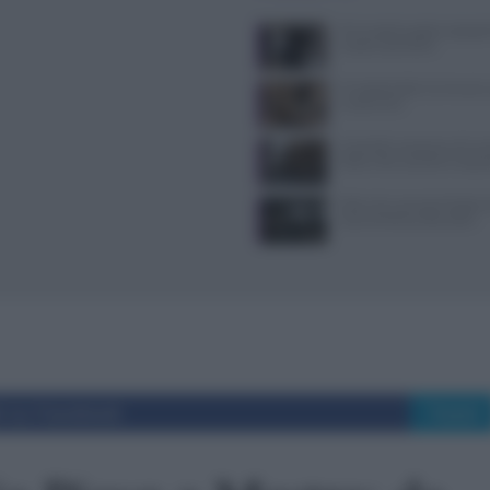
Primi piatti pugliesi spiegat
ricette autentiche
Il Castello delle Cerimonie
e costi extra
Controlli a sorpresa nel cuo
Dolce Vita: sanzioni e seque
Il film che racconta l’estate
vita di Anthony Bourdain
i su Facebook
Tweet