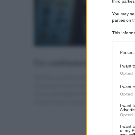
third parties
You may sepa
parties on t
This informa
Participants
Please note
Persona
information 
Un cambiamento inaspettat
deny consent
I want t
in below Go
Opted 
Via Piave, una delle arterie principali di Mest
Famosa per essere stata etichettata come la “
I want t
nuovo centro gastronomico grazie all’impegno 
Opted 
investire nella ristorazione.
I want 
Advertis
Opted 
I want t
of my P
was col