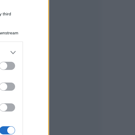
 third
Downstream
er and store
to grant or
ed purposes