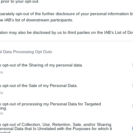
 prior to your opt-out.
rately opt-out of the further disclosure of your personal information by
he IAB’s list of downstream participants.
tion may also be disclosed by us to third parties on the IAB’s List of 
 that may further disclose it to other third parties.
 that this website/app uses one or more Google services and may gath
l Data Processing Opt Outs
including but not limited to your visit or usage behaviour. You may click 
o
 to Google and its third-party tags to use your data for below specifi
o opt-out of the Sharing of my personal data.
ogle consent section.
In
re, ha vissuto negli ultimi anni un cambiamento radicale.
via dello spaccio” del Nord Est, oggi sta emergendo come un
o opt-out of the Sale of my Personal Data.
di imprenditori, in gran parte cinesi, che hanno deciso di
In
to opt-out of processing my Personal Data for Targeted
ing.
In
o opt-out of Collection, Use, Retention, Sale, and/or Sharing
ersonal Data that Is Unrelated with the Purposes for which it
lected.