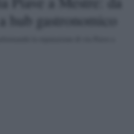
ia Piave a Mestre: da
 a hub gastronomico
asformando la reputazione di via Piave a