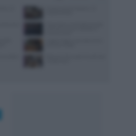
i bene: 10
Antipasti veloci di Halloween: 10
proposte d’effetto
: prezzi, menu
Trippa Milano: lo chef toglie due piatti
iconici dal menu per contrastare il
fenomeno social
re della
Viaggiare leggeri e sazi: soste smart e
stri
spesa salva-budget
 che cambiò la
Ristoranti a Torino aperti il lunedì: dove
mangiare bene