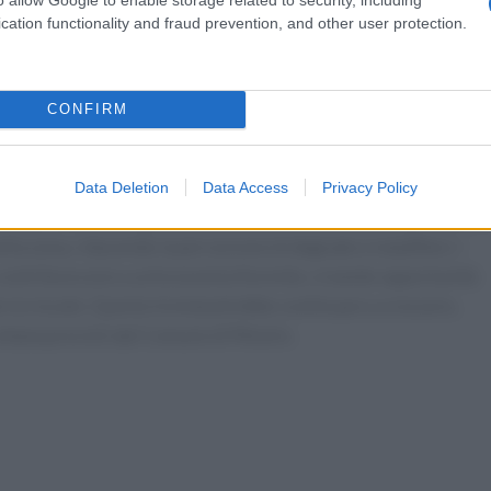
istoranti non solo attraggono i residenti, ma anche i turisti,
cation functionality and fraud prevention, and other user protection.
 Tra i più noti, il ristorante Mozi, che ha saputo trasformare u
rezzato per la sua cucina autentica e per l’atmosfera
CONFIRM
rasformazione
Data Deletion
Data Access
Privacy Policy
utture ricettive ha giocato un ruolo cruciale nella sua rinascita.
nella zona, riducendo la percezione di degrado e malaffare. I
a, contribuiscono a un’economia fiorente, creando opportunità
cio locale. Questo trend potrebbe continuare a crescere,
 urbana previsti dal Comune di Mestre.