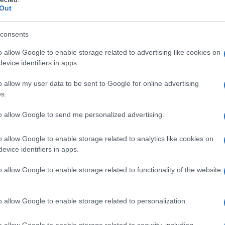
Out
consents
o allow Google to enable storage related to advertising like cookies on
evice identifiers in apps.
o allow my user data to be sent to Google for online advertising
s.
to allow Google to send me personalized advertising.
tto della zona, ma ha anche contribuito a ridurre la
o allow Google to enable storage related to analytics like cookies on
evice identifiers in apps.
o allow Google to enable storage related to functionality of the website
 soluzione
o allow Google to enable storage related to personalization.
uovo in Italia, ma a Mestre ha assunto una dimensione
orientali sono stati aperti in un raggio di ottocento metri,
o allow Google to enable storage related to security, including