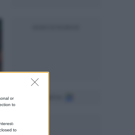
SEGUICI SU FACEBOOK
Seguici su
sonal or
ection to
nterest-
closed to