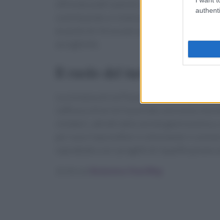
offrendo piatti autentici e innovativi. Questi r
authenti
contribuendo a rivitalizzare l’economia locale.
ex punto di ritrovo per pusher in un locale app
accogliente.
Il ruolo del turismo nella t
La vicinanza di via Piave a nuovi alberghi e str
L’afflusso di turisti ha portato una nuova vita 
visitatori, attratti dalla varietà gastronomic
per nuovi imprenditori e stimolando il commer
soprattutto con i progetti di riqualificazione
Scritto da
Redazione Food Blog