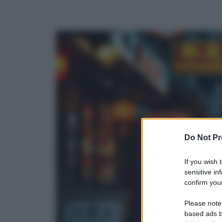
Do Not Pr
If you wish 
sensitive in
confirm your
Please note
based ads b