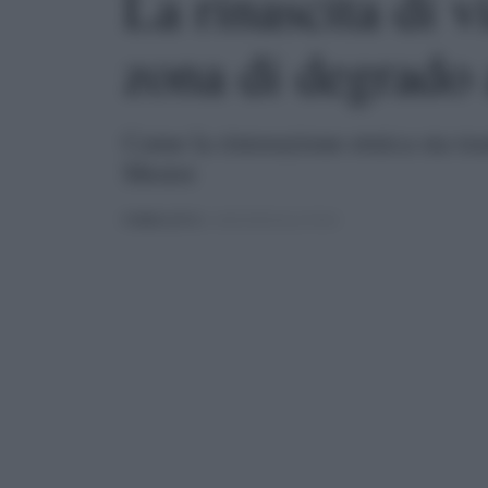
La rinascita di v
zona di degrado
Come la ristorazione etnica sta tr
Mestre
PUBBLICATO
IL 18/02/2025 ALLE 05:04