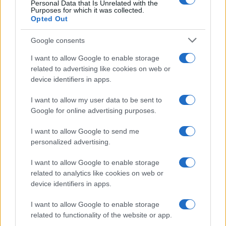
Personal Data that Is Unrelated with the
UK
Purposes for which it was collected.
Opted Out
News Hub UK
Lgbtq News
Google consents
I want to allow Google to enable storage
Olanda
related to advertising like cookies on web or
device identifiers in apps.
Investeren 24
NL Newz
I want to allow my user data to be sent to
Google for online advertising purposes.
I want to allow Google to send me
personalized advertising.
I want to allow Google to enable storage
related to analytics like cookies on web or
device identifiers in apps.
I want to allow Google to enable storage
related to functionality of the website or app.