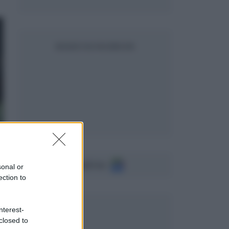
SEGUICI SU FACEBOOK
Seguici su
sonal or
ection to
nterest-
closed to