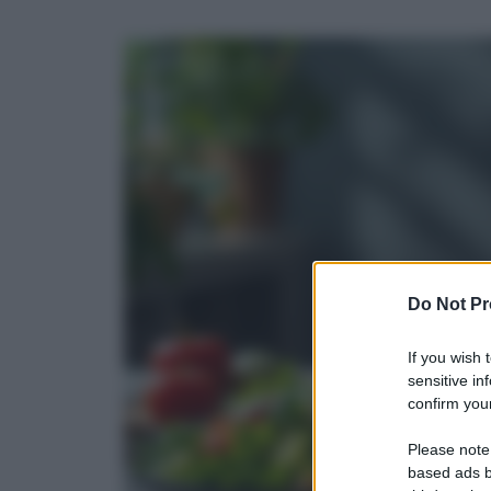
Do Not Pr
If you wish 
sensitive in
confirm your
Please note
based ads b