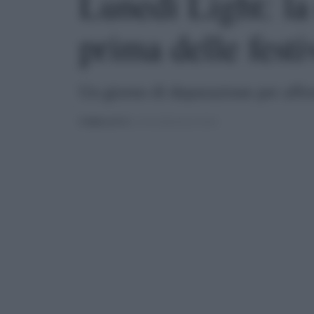
Lunedì Light: la
prima delle festi
Un giorno di depurazione per affro
PUBBLICATO
IL 23/12/2024 ALLE 03:04