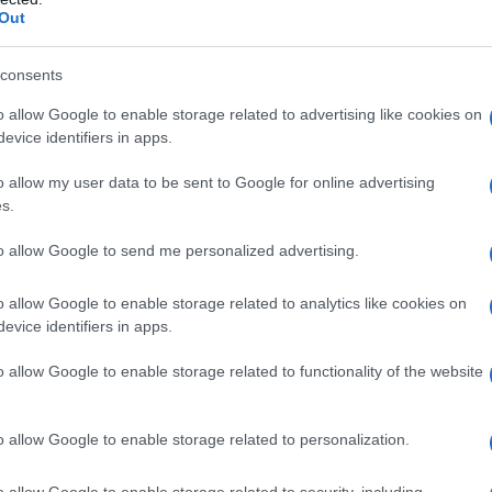
Out
consents
o allow Google to enable storage related to advertising like cookies on
evice identifiers in apps.
o allow my user data to be sent to Google for online advertising
s.
un giorno di detox, è ideale per chi desidera sentirsi meglio 
to allow Google to send me personalized advertising.
teggiamenti.
o allow Google to enable storage related to analytics like cookies on
x
evice identifiers in apps.
o allow Google to enable storage related to functionality of the website
utriente. Inizia la giornata con uno
yogurt naturale
io una banana o delle fragole. Questo pasto fornisce una
i per il benessere dell’organismo.
o allow Google to enable storage related to personalization.
o allow Google to enable storage related to security, including