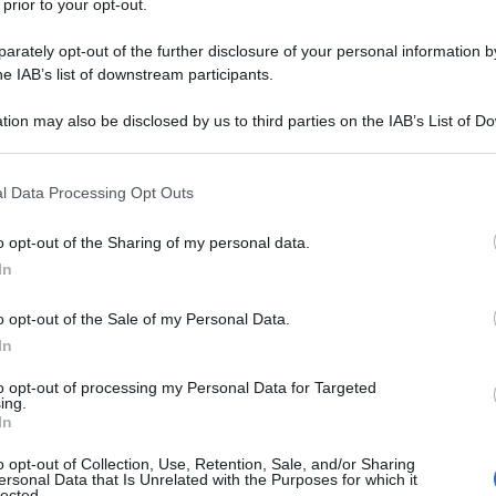
 prior to your opt-out.
rately opt-out of the further disclosure of your personal information by
he IAB’s list of downstream participants.
tion may also be disclosed by us to third parties on the IAB’s List of 
 that may further disclose it to other third parties.
 that this website/app uses one or more Google services and may gath
dì Light
l Data Processing Opt Outs
including but not limited to your visit or usage behaviour. You may click 
 to Google and its third-party tags to use your data for below specifi
o opt-out of the Sharing of my personal data.
i di noi iniziano a preoccuparsi per i possibili eccessi
ogle consent section.
In
me una soluzione efficace per depurarsi e prepararsi ad
ro.
o opt-out of the Sale of my Personal Data.
In
to opt-out of processing my Personal Data for Targeted
ing.
In
o opt-out of Collection, Use, Retention, Sale, and/or Sharing
ersonal Data that Is Unrelated with the Purposes for which it
lected.