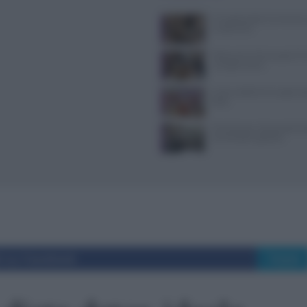
Il Castello delle Cerimonie
e costi extra
Ristoranti a Torino aperti il
mangiare bene
Come sostituire lo yogurt g
dieta
Tecniche per cheesecake, ba
semifreddi e gelatine
i su Facebook
Tweet