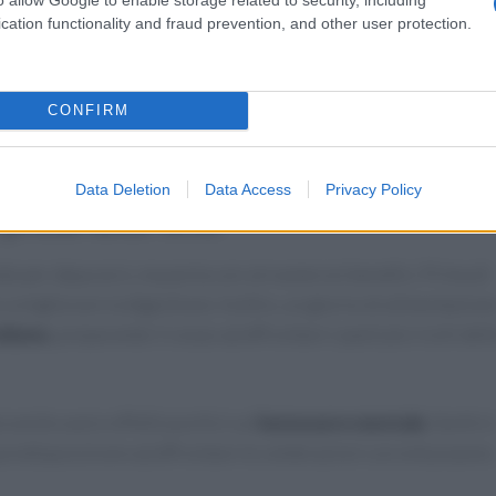
ta
con verdure di stagione, arricchita da semi di girasole o noci
cation functionality and fraud prevention, and other user protection.
he una grande varietà di nutrienti. Non dimenticare di condir
 per un tocco di freschezza.
CONFIRM
 chiudere la giornata in modo leggero. Puoi aggiungere delle
iù sostanzioso, senza appesantire l’organismo.
Data Deletion
Data Access
Privacy Policy
 prima delle feste
do per depurarsi, ma porta con sé numerosi benefici. Prima di
 a migliorare la digestione. Inoltre, un giorno di alimentazion
olismo
, preparando il corpo ad affrontare i pasti più ricchi dell
 anche avere effetti positivi sul
benessere mentale
. Sentirs
a predisposizione ad affrontare le celebrazioni con entusiasmo