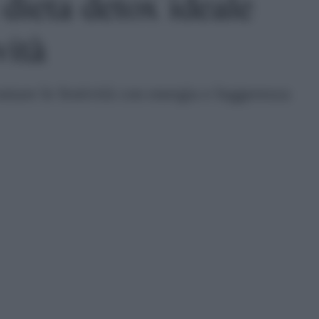
 dieta detox ideale
vità
ntare le festività con energia e leggerezza