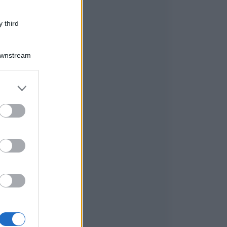
 third
Downstream
er and store
to grant or
ed purposes