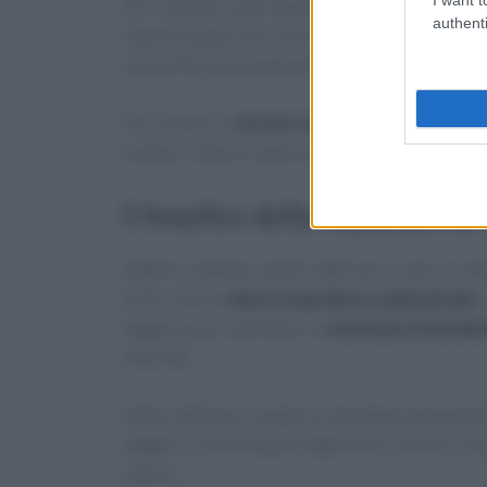
Per il pranzo, puoi optare per un
insalata mis
authenti
Questo piatto non solo è leggero, ma offre anc
con un filo d’olio extravergine d’oliva e limone
Per la cena, un
brodo vegetale
è l’ideale per
verdure cotte al vapore per rendere il pasto p
I benefici della depurazione
Seguire la dieta Lunedì Light non è solo un mo
tutto, aiuta a
ridurre il gonfiore addominale
e
leggera può contribuire a
riattivare il metab
festività.
Infine, dedicare un giorno alla depurazione può
leggeri e in forma può migliorare l’umore e l
e gioia.