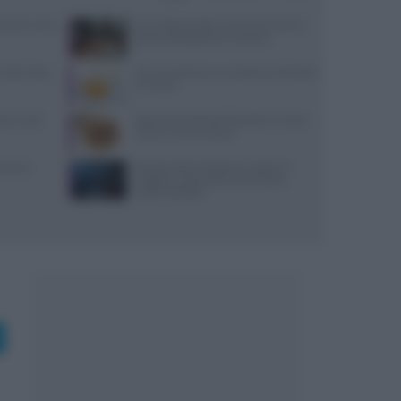
: prezzi, menu
Euro-Toques Italia: Vincenzo Guarino
guida la delegazione campana
 lunedì: dove
10 merende sane e semplici per bambini
di 6 mesi
reco nella
Ristorante L’Isola del Pescatore a Santa
Severa: menù e prezzi
varesi,
Ricetta veloce di peperoni ripieni in
friggitrice ad aria per pranzi estivi
indimenticabili