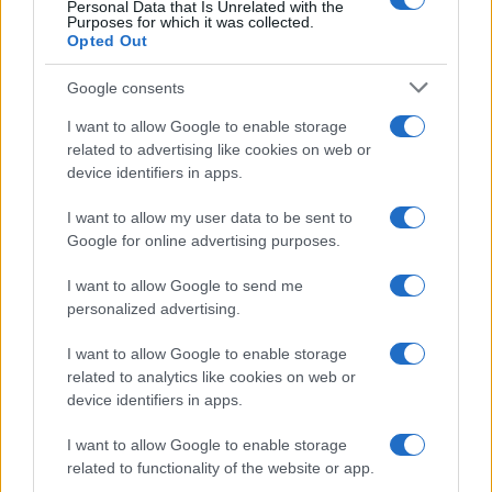
Personal Data that Is Unrelated with the
Purposes for which it was collected.
Opted Out
UK
Google consents
News Hub UK
Lgbtq News
I want to allow Google to enable storage
related to advertising like cookies on web or
device identifiers in apps.
Olanda
I want to allow my user data to be sent to
Investeren 24
Google for online advertising purposes.
NL Newz
I want to allow Google to send me
personalized advertising.
I want to allow Google to enable storage
related to analytics like cookies on web or
device identifiers in apps.
I want to allow Google to enable storage
related to functionality of the website or app.