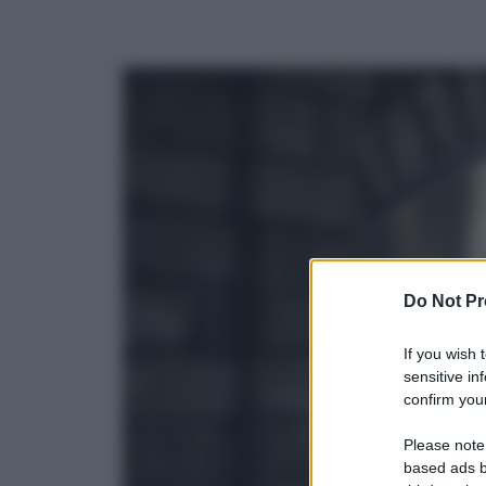
Do Not Pr
If you wish 
sensitive in
confirm your
Please note
based ads b