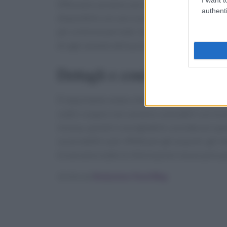
Effeovens avranno uno sconto del 10%. Inoltre
authenti
disponibile con uno sconto speciale del 10%, ma
per un breve periodo. Questo è il momento ide
di ogni amante della pizza.
Dettagli e condizioni delle o
È importante notare che le offerte di Effeuno 
codici coupon non saranno cumulabili con le pr
inclusa, quindi è consigliabile considerare qu
sui prodotti e per effettuare gli acquisti, gli i
troveranno tutte le informazioni necessarie per
Scritto da
Redazione Food Blog