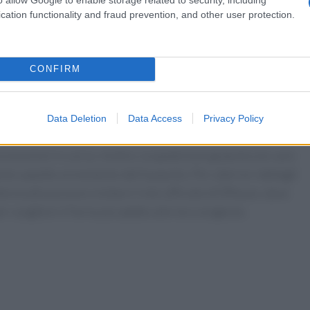
, per il Cyber Monday, il Forno Gara Evolution sarà
cation functionality and fraud prevention, and other user protection.
 attenzione: le quantità sono limitate e l’offerta è valida sol
ale per investire in un forno che possa soddisfare le esigenz
CONFIRM
fferte
Data Deletion
Data Access
Privacy Policy
sono valide solo per il periodo promozionale indicato e che i
omozioni in corso. Inoltre, la spedizione gratuita non sarà
esto aspetto al momento dell’acquisto. Per ulteriori dettagli
nteressati possono visitare il sito ufficiale di Effeuno, dove
 scegliere il forno più adatto alle loro esigenze.