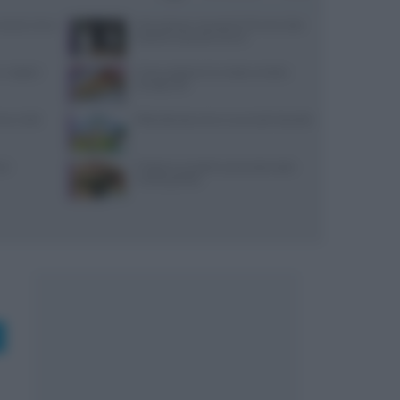
: prezzi, menu
Merenda per neonato di 10 mesi: idee
pratiche e porzioni sicure
 migliori
Come sostituire la ricotta nei dolci:
consigli utili
ceci nelle
Pollo allevato a terra: ecco tutti i benefici
si
Frittata con piselli e prosciutto cotto:
ricetta gustosa