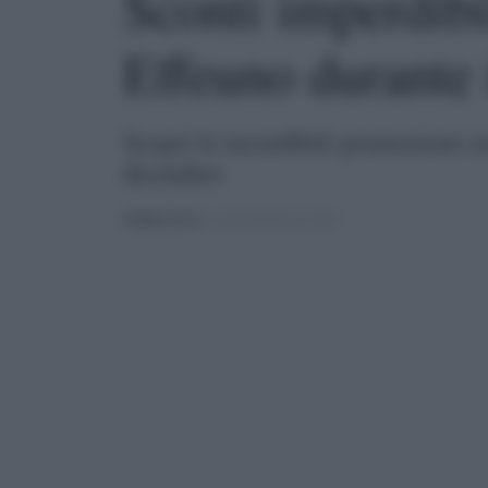
Sconti imperdibil
Effeuno durante 
Scopri le incredibili promozioni s
dicembre
PUBBLICATO
IL 25/11/2024 ALLE 21:04