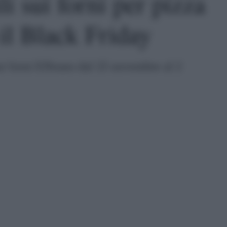
i sui forni per pizza
il Black Friday
ui forni Effeuno dal 25 novembre al 2