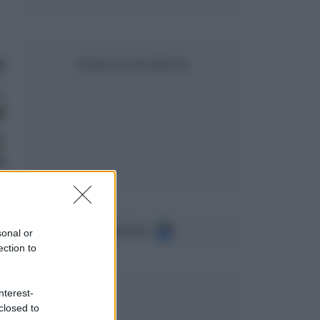
SEGUICI SU FACEBOOK
Seguici su
sonal or
ection to
nterest-
closed to