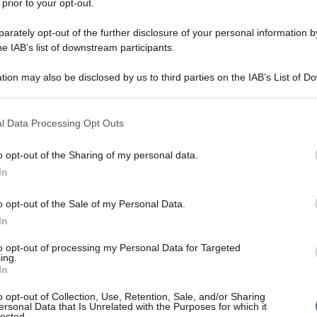
 prior to your opt-out.
rately opt-out of the further disclosure of your personal information by
he IAB’s list of downstream participants.
tion may also be disclosed by us to third parties on the IAB’s List of 
 that may further disclose it to other third parties.
 that this website/app uses one or more Google services and may gath
l Data Processing Opt Outs
including but not limited to your visit or usage behaviour. You may click 
 un’occasione da non perdere
 to Google and its third-party tags to use your data for below specifi
o opt-out of the Sharing of my personal data.
ogle consent section.
In
i di pizza fatta in casa possono approfittare di sconti
mato nel settore. Questa offerta è pensata per tutti coloro ch
o opt-out of the Sale of my Personal Data.
za a un livello superiore, sia che si tratti di pizzaioli
In
to opt-out of processing my Personal Data for Targeted
ing.
In
o opt-out of Collection, Use, Retention, Sale, and/or Sharing
ersonal Data that Is Unrelated with the Purposes for which it
lected.