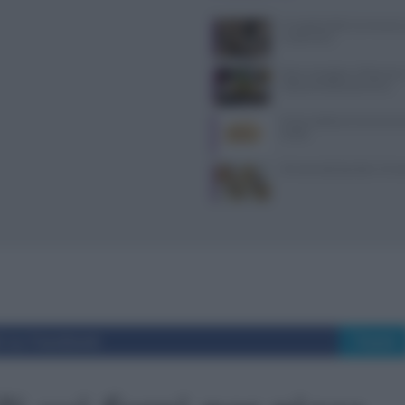
Il Castello delle Cerimonie
e costi extra
Dove mangiare a Piacenza: i
ristoranti della provincia
Come sostituire la farina di 
ricette
10 merende bambini 13 me
i su Facebook
Tweet