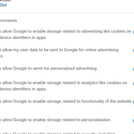
Out
consents
o allow Google to enable storage related to advertising like cookies on
evice identifiers in apps.
o allow my user data to be sent to Google for online advertising
s.
to allow Google to send me personalized advertising.
nde accessibili i suoi forni di alta qualità, ideali per cuocer
o allow Google to enable storage related to analytics like cookies on
evice identifiers in apps.
o allow Google to enable storage related to functionality of the website
o allow Google to enable storage related to personalization.
 offerte sui suoi modelli di forni. In particolare, i forni dell
ranno di uno sconto del 20%, mentre i forni della linea N –
o allow Google to enable storage related to security, including