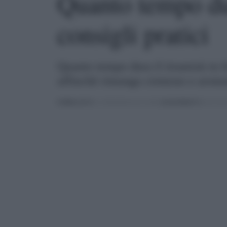
Quanto tempo dur
consigli pratici
Quanto tempo dura il tiramisù in 
affinché rimanga cremoso e aromat
PUBBLICATO
IL 19/06/2024 ALLE 10:38 |
AGGIORNATO
ALLE 10:5