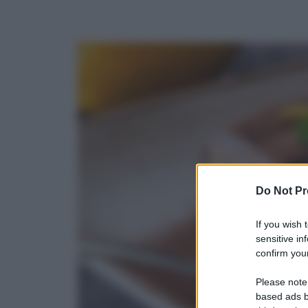
Do Not Pr
If you wish 
sensitive in
confirm your
Please note
based ads b