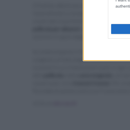
Il tiramisù, data la sua composizione a base di
authenti
Generalmente si consiglia di
consumarlo altr
conservato si può tenere
in frigo anche per 2
pellicola per alimenti
o sigillato all’interno d
assorbire il sapore degli altri alimenti presenti
Se volete preparare il tiramisù in anticipo e 
congelare un’intera teglia, sia delle porzioni 
occasioni in cui si hanno pochi ospiti. In ogni
della
pellicola
e della
carta stagnola
, così da
conserva per circa
3 mesi in freezer
. Per sco
Ricordate di spolverizzarlo con il cacao amaro
Scritto da
alice sacchi