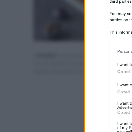
third parties
You may sepa
parties on t
This informa
Participants
Please note
Persona
Il
tiramisù
è uno di quei dolci che non hanno bi
information 
deny consent
Un mix semplicissimo di ingredienti, tra cui s
I want t
in below Go
capace conquistare al primo assaggio chiunque 
Opted 
I want t
Opted 
I want 
Advertis
Opted 
I want t
of my P
was col