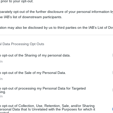
 prior to your opt-out.
rately opt-out of the further disclosure of your personal information by
he IAB’s list of downstream participants.
tion may also be disclosed by us to third parties on the IAB’s List of 
 that may further disclose it to other third parties.
 that this website/app uses one or more Google services and may gath
l Data Processing Opt Outs
sogno di presentazioni, nonché il dessert più famoso d’Italia.
including but not limited to your visit or usage behaviour. You may click 
 to Google and its third-party tags to use your data for below specifi
office
crema al mascarpone
e
savoiardi imbevuti nel caffè
,
o opt-out of the Sharing of my personal data.
ogle consent section.
lo assaggi per la prima volta.
In
o opt-out of the Sale of my Personal Data.
In
to opt-out of processing my Personal Data for Targeted
ing.
In
o opt-out of Collection, Use, Retention, Sale, and/or Sharing
ersonal Data that Is Unrelated with the Purposes for which it
lected.