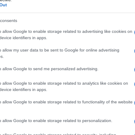
Out
consents
o allow Google to enable storage related to advertising like cookies on
evice identifiers in apps.
o allow my user data to be sent to Google for online advertising
 frigo il tiramisù fatto in casa.
s.
iato ai
momenti di gioia e convivialità
: compleanni, festività,
to allow Google to send me personalized advertising.
a domenica in famiglia, qualsiasi occasione è buona per
o a eguagliare la bontà del tiramisù. Se lo si vuole preparare
o allow Google to enable storage related to analytics like cookies on
evice identifiers in apps.
 provare il
tiramisù alle fragole
, quello
alle pesche
o
al
e sia la vostra versione preferita, una cosa è certa: il tiramisù
o allow Google to enable storage related to functionality of the website
rde la sua bontà e la sua consistenza.
o allow Google to enable storage related to personalization.
ù in frigo fatto in casa?
o allow Google to enable storage related to security, including