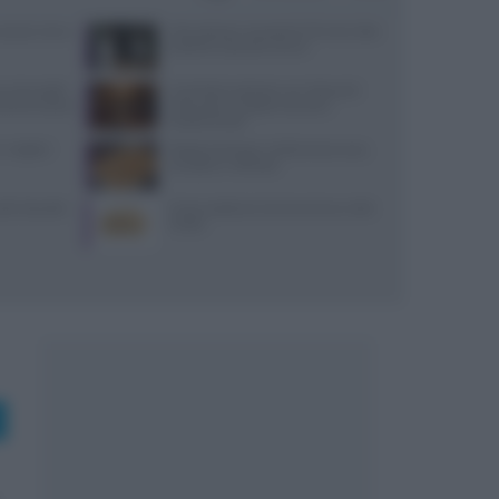
: prezzi, menu
Merenda per neonato di 10 mesi: idee
pratiche e porzioni sicure
nu due piatti
Contributi volontari nei ristoranti:
enomeno social
chiarezza e trasparenza sono
fondamentali
 migliori
Patate duchessa: ricetta senza uova,
semplice e raffinata
tti i benefici
Come sostituire la farina di ceci nelle
ricette