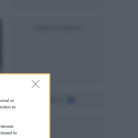
SEGUICI SU FACEBOOK
Seguici su
sonal or
ection to
nterest-
closed to