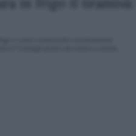
a in frigo il tiramisù:
frigo e come conservarlo correttamente
ico? Consigli pratici da tenere a mente.
2