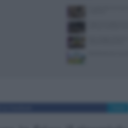
Il Castello delle Cerimonie
e costi extra
Trippa: lo chef toglie dal me
iconici per contrastare il f
Dove mangiare a Piacenza: i
ristoranti della provincia
Pollo allevato a terra: ecco tu
i su Facebook
Tweet