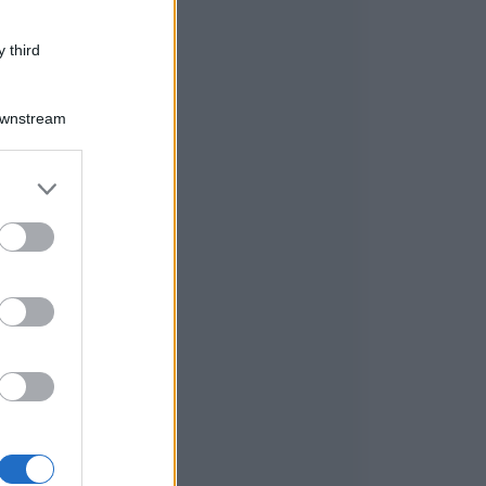
 third
Downstream
er and store
to grant or
ed purposes