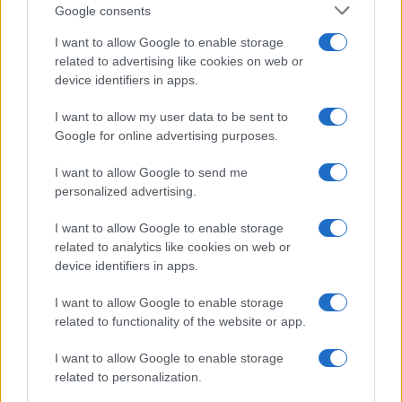
Google consents
Olanda
I want to allow Google to enable storage
Investeren 24
related to advertising like cookies on web or
NL Newz
device identifiers in apps.
I want to allow my user data to be sent to
Google for online advertising purposes.
I want to allow Google to send me
personalized advertising.
I want to allow Google to enable storage
related to analytics like cookies on web or
device identifiers in apps.
I want to allow Google to enable storage
related to functionality of the website or app.
I want to allow Google to enable storage
related to personalization.