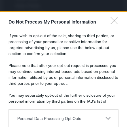
Newz Florida
Newz New York
Newz Pennsylvania
Do Not Process My Personal Information
Newz Illinois
If you wish to opt-out of the sale, sharing to third parties, or
Newz Ohio
processing of your personal or sensitive information for
Gameland
targeted advertising by us, please use the below opt-out
Hig Tech Mag
section to confirm your selection.
Scoop Mag
Please note that after your opt-out request is processed you
Lgbtqia News
may continue seeing interest-based ads based on personal
Motors Magazine 365
information utilized by us or personal information disclosed to
Day Travel 365
third parties prior to your opt-out.
Home Magazine 365
You may separately opt-out of the further disclosure of your
Cineverse Magazine
personal information by third parties on the IAB’s list of
SecondHomeMagazine
downstream participants.
Personal Data Processing Opt Outs
This information may also be disclosed by us to third parties
on the IAB’s List of Downstream Participants that may further