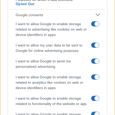
Opted Out
Lgbtq News
Google consents
Olanda
I want to allow Google to enable storage
Investeren 24
related to advertising like cookies on web or
NL Newz
device identifiers in apps.
I want to allow my user data to be sent to
Google for online advertising purposes.
I want to allow Google to send me
personalized advertising.
I want to allow Google to enable storage
related to analytics like cookies on web or
device identifiers in apps.
I want to allow Google to enable storage
related to functionality of the website or app.
I want to allow Google to enable storage