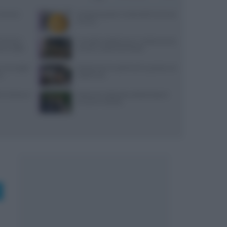
Cairano:
Antipasti gustosi: ricetta delle duchesse
di zucca
Michelin:
Carciofini sott’olio sicuri: ricetta precisa
ti a luglio
con pH e vasetti sterilizzati
, ancoraggi e
Ricette di primi piatti facili e gustose con
no
HelloFresh
i: dai bonus
Bastianich abbandona Batali dopo le
accuse di molestie