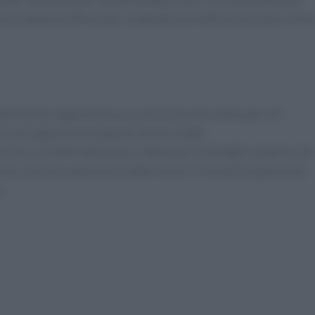
ttura rapida ed efficiente, rendendola un’ottima scelta per chi h
ompartimento rappresenta una soluzione innovativa per chi
 sua capacità di preparare diversi piatti
 olio, è l’elettrodomestico ideale per le famiglie moderne. Se
enza culinaria, questo potrebbe essere il momento giusto per
.