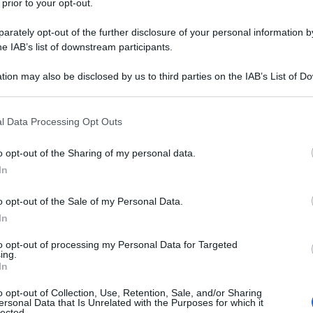
 prior to your opt-out.
rately opt-out of the further disclosure of your personal information by
he IAB’s list of downstream participants.
tion may also be disclosed by us to third parties on the IAB’s List of 
 that may further disclose it to other third parties.
 that this website/app uses one or more Google services and may gath
l Data Processing Opt Outs
including but not limited to your visit or usage behaviour. You may click 
 to Google and its third-party tags to use your data for below specifi
o opt-out of the Sharing of my personal data.
ogle consent section.
In
ce ad aria a doppio scompartimento
o opt-out of the Sale of my Personal Data.
In
adagnato popolarità tra coloro che cercano un modo più sano di
a a doppio scompartimento
si distingue per la sua versatilità e
to opt-out of processing my Personal Data for Targeted
ing.
raneamente.
In
o opt-out of Collection, Use, Retention, Sale, and/or Sharing
ersonal Data that Is Unrelated with the Purposes for which it
lected.