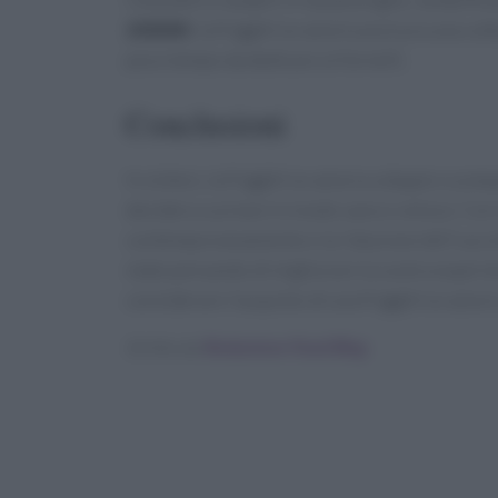
2000W
, la friggitrice ad aria assicura una co
poco tempo da dedicare ai fornelli.
Conclusioni
In sintesi, la friggitrice ad aria a doppio sc
desidera cucinare in modo sano e veloce. Con la
contemporaneamente e la riduzione dell’uso di
state pensando di migliorare la vostra esperi
considerare l’acquisto di una friggitrice ad aria
Scritto da
Redazione Food Blog