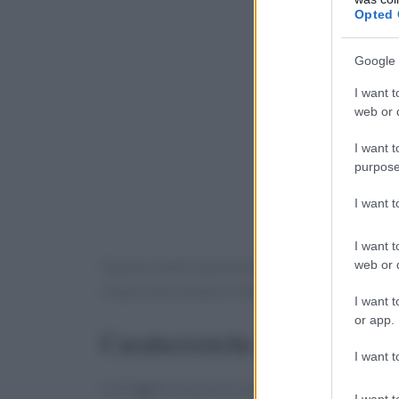
Opted 
Google 
I want t
web or d
I want t
purpose
I want 
I want t
web or d
Questo elettrodomestico è progettato per sod
risparmiare tempo e fatica in cucina.
I want t
or app.
Caratteristiche principali del
I want t
La friggitrice ad aria a doppio scompartimento 
I want t