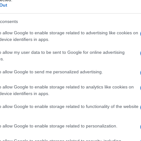
Out
consents
o allow Google to enable storage related to advertising like cookies on
evice identifiers in apps.
o allow my user data to be sent to Google for online advertising
s.
to allow Google to send me personalized advertising.
o allow Google to enable storage related to analytics like cookies on
evice identifiers in apps.
disfare le esigenze delle famiglie moderne, permettendo di
o allow Google to enable storage related to functionality of the website
la friggitrice ad aria
o allow Google to enable storage related to personalization.
è dotata di due cestelli indipendenti da 4,5 litri ciascuno, che
o allow Google to enable storage related to security, including