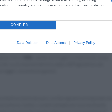
se pietanze. Grazie alla tecnologia
Dual Zone
, è possibile
cation functionality and fraud prevention, and other user protection.
ciascun cestello. Questo significa che si possono friggere
ce un pollo succoso nell’altro, ottimizzando così il processo d
CONFIRM
ucina
Data Deletion
Data Access
Privacy Policy
iggitrice ad aria è la riduzione dell’uso di olio. Questo
grassi fino al
90%
rispetto alle friggitrici tradizionali, senza
ibi. La circolazione dell’aria calda a 360° garantisce una
ù leggeri, ma anche più gustosi.
a intuitiva e facile da usare, con 8 programmi preimpostati ch
re al forno. Inoltre, i cestelli antiaderenti sono facilmente
icando notevolmente la pulizia dopo l’uso. Con una potenza di