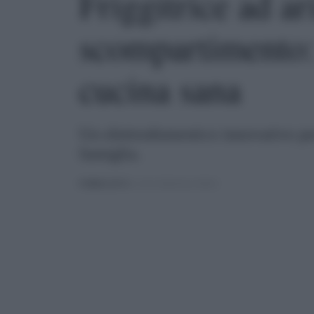
Friggitrice ad ar
scompartimento: 
cucina sana
Un elettrodomestico innovativo per
famiglia.
PUBBLICATO
IL 24/11/2024 ALLE 00:04