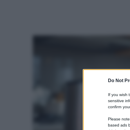
Do Not Pr
If you wish 
sensitive in
confirm your
Please note
based ads b