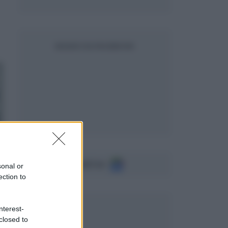
SEGUICI SU FACEBOOK
Seguici su
sonal or
ection to
nterest-
closed to