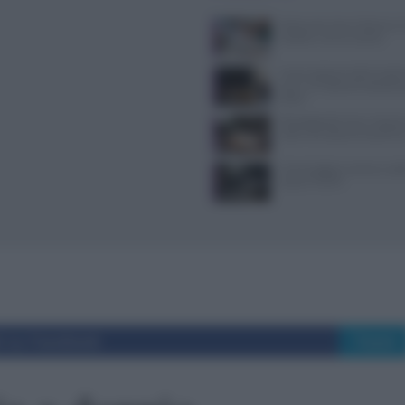
Ristorante Voria Osteria a 
location, menù e prezzi
Nuovi ingressi nella Guida 
ecco i 15 ristoranti seleziona
2026
Psicologia del menu: layout
colori che alzano lo scontri
Come leggere norme e codic
casa al TULPS
i su Facebook
Tweet