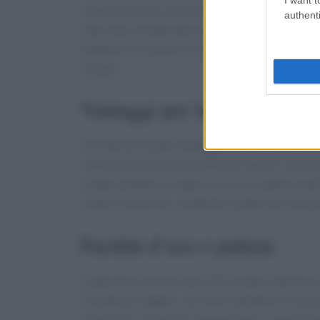
consentono di cucinare simultaneamente diver
authenti
impostare temperature e tempi differenti per 
patatine croccanti in un cestello mentre si cuo
cottura.
Vantaggi per la salute e la c
Uno dei principali vantaggi di utilizzare una fr
elettrodomestico permette di ridurre l’uso di 
compromettere il sapore e la croccantezza dei c
cottura uniforme, rendendo i piatti non solo pi
Facilità d’uso e pulizia
Il pannello touchscreen LED rende l’interfacci
includono friggere, arrostire, grigliare e cuoce
rimovibili e lavabili in lavastoviglie, semplif