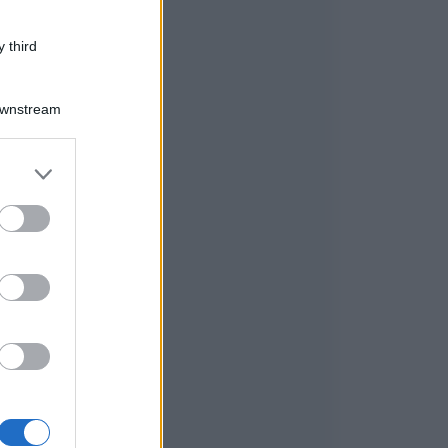
 third
Downstream
er and store
to grant or
ed purposes