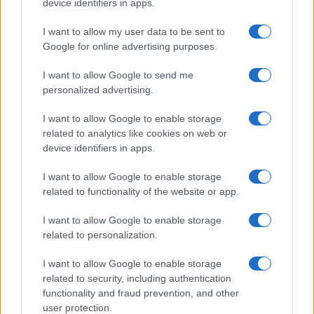
device identifiers in apps.
I want to allow my user data to be sent to
Google for online advertising purposes.
I want to allow Google to send me
personalized advertising.
I want to allow Google to enable storage
related to analytics like cookies on web or
device identifiers in apps.
I want to allow Google to enable storage
related to functionality of the website or app.
I want to allow Google to enable storage
related to personalization.
I want to allow Google to enable storage
related to security, including authentication
functionality and fraud prevention, and other
user protection.