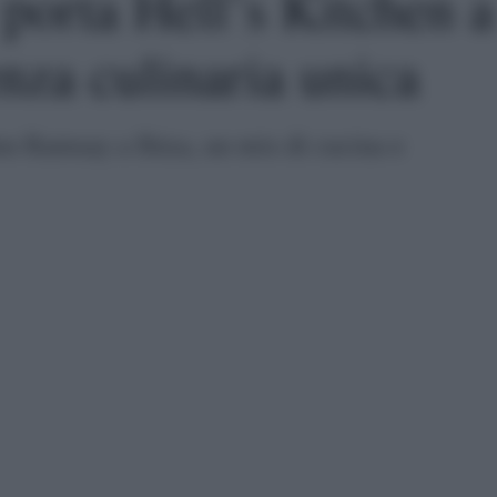
orta Hell’s Kitchen a
enza culinaria unica
on Ramsay a Ibiza, un mix di cucina e