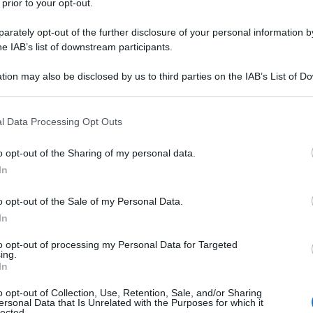
 prior to your opt-out.
rately opt-out of the further disclosure of your personal information by
he IAB’s list of downstream participants.
tion may also be disclosed by us to third parties on the IAB’s List of 
 that may further disclose it to other third parties.
 that this website/app uses one or more Google services and may gath
l Data Processing Opt Outs
including but not limited to your visit or usage behaviour. You may click 
don Ramsay a Ibiza
 to Google and its third-party tags to use your data for below specifi
o opt-out of the Sharing of my personal data.
ogle consent section.
In
 per fare il suo ingresso trionfale a Ibiza con l’apertura di un
ativa è il risultato di una collaborazione con il
Palladium Hote
o opt-out of the Sale of my Personal Data.
te all’interno del nuovissimo
The Unexpected Ibiza Hotel
.
In
to opt-out of processing my Personal Data for Targeted
ing.
In
o opt-out of Collection, Use, Retention, Sale, and/or Sharing
ersonal Data that Is Unrelated with the Purposes for which it
lected.