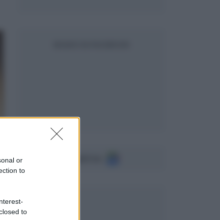
SEGUICI SU FACEBOOK
Seguici su
sonal or
ection to
nterest-
closed to