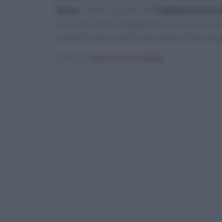
Bossa
, l’hotel è gestito dal
Palladium Hotel 
otto paesi, tra cui Spagna, Messico e Emirati A
una delle mete culinarie più ambite d’Europa, g
Scritto da
Redazione Food Blog