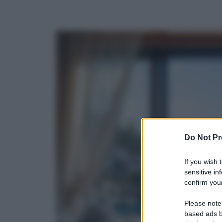
Do Not Pr
If you wish 
sensitive in
confirm your
Please note
based ads b