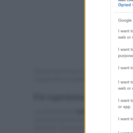
Opted 
Google 
I want t
web or d
I want t
purpose
I want 
Questo hotel di lusso, ispirato all’iconico
Ush
completa del precedente
The Ushuaïa Tower
I want t
web or d
Un’esperienza culinaria sen
I want t
or app.
La scelta di portare
Hell’s Kitchen
a Ibiza non 
I want t
l’atmosfera festosa, elementi che si sposano 
dichiarato: “
Sono molto felice di portare Hell’s 
I want t