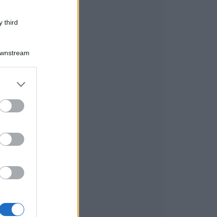
 third
Downstream
er and store
to grant or
ed purposes
l