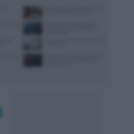
varesi,
Euro-Toques Italia: Vincenzo Guarino
guida la delegazione campana
: prezzi, menu
Ricetta veloce di peperoni ripieni in
friggitrice ad aria per pranzi estivi
indimenticabili
re della
Lavorare in cucina col caldo in sicurezza:
stri
metodi e DPI
 lunedì: dove
Trippa Milano: lo chef toglie due piatti
iconici dal menu per contrastare il
fenomeno social