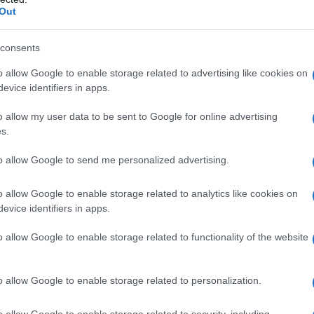
Out
consents
o allow Google to enable storage related to advertising like cookies on
evice identifiers in apps.
o allow my user data to be sent to Google for online advertising
s.
to allow Google to send me personalized advertising.
uaïa Ibiza Beach Hotel
, rappresenta una ristrutturazione
a Playa d’en Bossa.
o allow Google to enable storage related to analytics like cookies on
evice identifiers in apps.
za precedenti
o allow Google to enable storage related to functionality of the website
è casuale. La località è famosa per la sua vivace vita notturna e
o allow Google to enable storage related to personalization.
perfettamente con l’essenza del ristorante. Ramsay ha
Kitchen a Ibiza questa estate. Con la sua energia e la cucina di
o allow Google to enable storage related to security, including