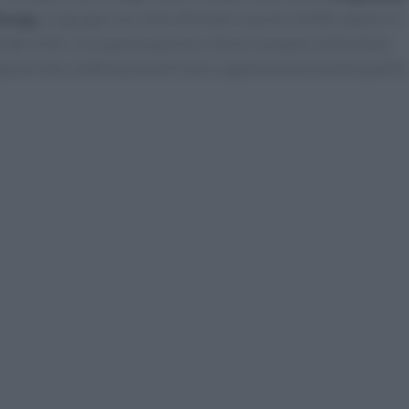
Group
, un gruppo con oltre 40 hotel e più di 13.000 camere in
rabi Uniti. Con questa apertura, Ibiza si prepara a diventare
razie alla combinazione di lusso e gastronomia di alta qualità.