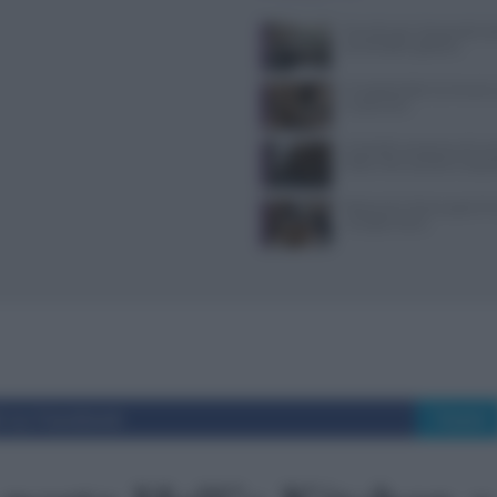
Tecniche per cheesecake, ba
semifreddi e gelatine
Il Castello delle Cerimonie
e costi extra
Controlli a sorpresa nel cuo
Dolce Vita: sanzioni e seque
Ristoranti a Torino aperti il
mangiare bene
i su Facebook
Tweet