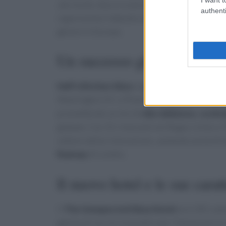
alto livello, Ibiza è la destinazione perfetta per
authenti
rappresenta il debutto di Gordon Ramsay Resta
genere in Europa.
Un successo globale
Hell’s Kitchen Ibiza
segue il successo dei ris
Washington DC e Miami. L’atmosfera e l’estetica
promettendo un mix di
cibo delizioso
,
cockta
globale. Con 31 ristoranti nel Regno Unito e 5
settore della ristorazione, vantando anche 8 st
Ramsay
di Londra.
Il nuovo hotel e le sue carat
Il
The Unexpected Ibiza Hotel
avrà 181 came
gamma di servizi innovativi per il benessere e 