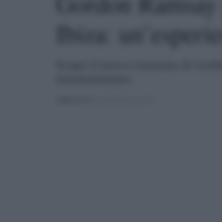
Gordon Ramsay p
Ibiza: un’esperi
Scopri il nuovo ristorante di Gord
intrattenimento.
PUBBLICATO
IL 29/01/2025 ALLE 09:05