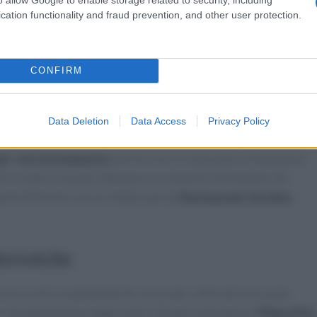
 offrire un’esperienza unica
“. Questo nuovo ristorante non solo
cation functionality and fraud prevention, and other user protection.
urants in Spagna, ma è anche la prima collaborazione del
CONFIRM
toranti già presenti in Nord America, come quelli di Las Vegas,
Data Deletion
Data Access
Privacy Policy
 del locale saranno ispirate dalla celebre serie televisiva,
il
e
intrattenimento
che ha reso il ristorante un fenomeno
9 in tutto il mondo, Ramsay è un nome di riferimento nel
elle Michelin, di cui 3 detenute dal
Restaurant Gordon
teristiche
re e suite completamente rinnovate, offrendo una vasta
l’intrattenimento degli ospiti. Situato sulla famosa
Playa d’en