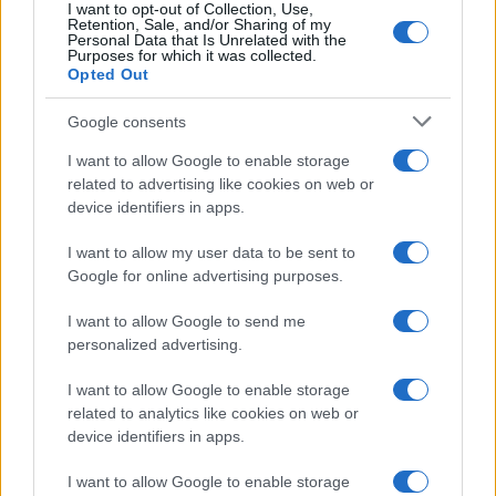
I want to opt-out of Collection, Use,
Retention, Sale, and/or Sharing of my
Personal Data that Is Unrelated with the
Olanda
Purposes for which it was collected.
Opted Out
Investeren 24
NL Newz
Google consents
I want to allow Google to enable storage
related to advertising like cookies on web or
device identifiers in apps.
I want to allow my user data to be sent to
Google for online advertising purposes.
I want to allow Google to send me
personalized advertising.
I want to allow Google to enable storage
related to analytics like cookies on web or
device identifiers in apps.
I want to allow Google to enable storage