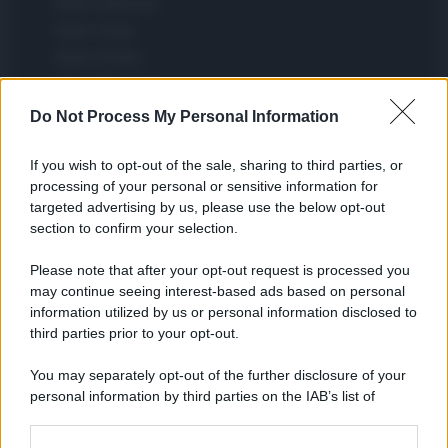
Newz California
Newz Texas
Newz Florida
Newz New York
Newz Pennsylvania
Do Not Process My Personal Information
Newz Illinois
Newz Ohio
If you wish to opt-out of the sale, sharing to third parties, or
processing of your personal or sensitive information for
Gameland
targeted advertising by us, please use the below opt-out
Hig Tech Mag
section to confirm your selection.
Scoop Mag
Please note that after your opt-out request is processed you
Lgbtqia News
may continue seeing interest-based ads based on personal
Motors Magazine 365
information utilized by us or personal information disclosed to
Day Travel 365
third parties prior to your opt-out.
Home Magazine 365
You may separately opt-out of the further disclosure of your
Cineverse Magazine
personal information by third parties on the IAB’s list of
SecondHomeMagazine
downstream participants.