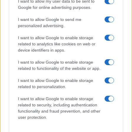
I want to allow my user data to be sent to
Google for online advertising purposes.
I want to allow Google to send me
personalized advertising.
I want to allow Google to enable storage
related to analytics like cookies on web or
device identifiers in apps.
I want to allow Google to enable storage
related to functionality of the website or app.
I want to allow Google to enable storage
related to personalization.
I want to allow Google to enable storage
related to security, including authentication
functionality and fraud prevention, and other
user protection.