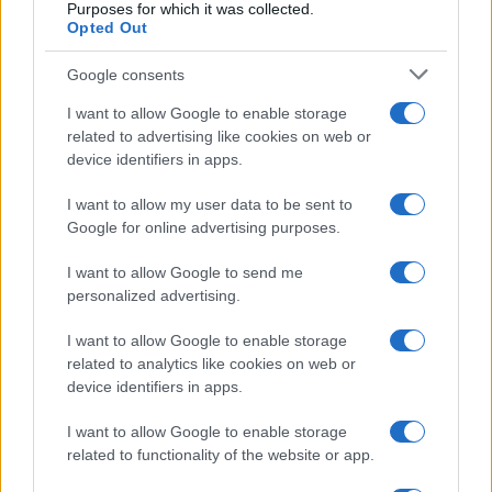
Purposes for which it was collected.
Opted Out
UK
Google consents
News Hub UK
Lgbtq News
I want to allow Google to enable storage
related to advertising like cookies on web or
device identifiers in apps.
Olanda
I want to allow my user data to be sent to
Investeren 24
Google for online advertising purposes.
NL Newz
I want to allow Google to send me
personalized advertising.
I want to allow Google to enable storage
related to analytics like cookies on web or
device identifiers in apps.
I want to allow Google to enable storage
related to functionality of the website or app.