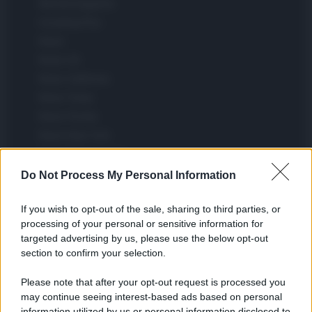
Womanmagazine
Investing Plus
Newz
Newz US
Newz California
Newz Texas
Newz Florida
Newz New York
Newz Pennsylvania
Newz Illinois
Do Not Process My Personal Information
Newz Ohio
If you wish to opt-out of the sale, sharing to third parties, or
Gameland
processing of your personal or sensitive information for
Hig Tech Mag
targeted advertising by us, please use the below opt-out
Scoop Mag
section to confirm your selection.
Lgbtqia News
Please note that after your opt-out request is processed you
Motors Magazine 365
may continue seeing interest-based ads based on personal
Day Travel 365
information utilized by us or personal information disclosed to