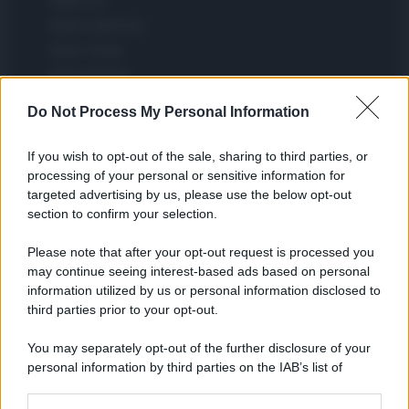
Newz US
Newz California
Newz Texas
Newz Florida
Newz New York
Do Not Process My Personal Information
Newz Pennsylvania
Newz Illinois
If you wish to opt-out of the sale, sharing to third parties, or
Newz Ohio
processing of your personal or sensitive information for
targeted advertising by us, please use the below opt-out
Gameland
section to confirm your selection.
Hig Tech Mag
Scoop Mag
Please note that after your opt-out request is processed you
Lgbtqia News
may continue seeing interest-based ads based on personal
information utilized by us or personal information disclosed to
Motors Magazine 365
third parties prior to your opt-out.
Day Travel 365
Home Magazine 365
You may separately opt-out of the further disclosure of your
personal information by third parties on the IAB’s list of
Cineverse Magazine
downstream participants.
SecondHomeMagazine