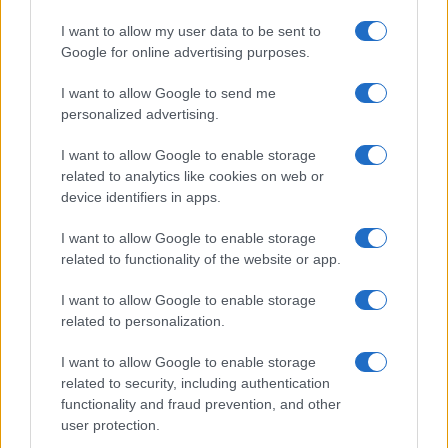
I want to allow my user data to be sent to
Google for online advertising purposes.
I want to allow Google to send me
personalized advertising.
I want to allow Google to enable storage
related to analytics like cookies on web or
device identifiers in apps.
I want to allow Google to enable storage
related to functionality of the website or app.
I want to allow Google to enable storage
related to personalization.
I want to allow Google to enable storage
related to security, including authentication
functionality and fraud prevention, and other
user protection.