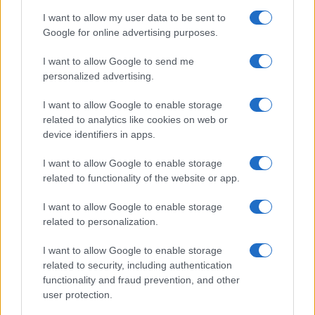
I want to allow my user data to be sent to
Google for online advertising purposes.
I want to allow Google to send me
personalized advertising.
I want to allow Google to enable storage
related to analytics like cookies on web or
device identifiers in apps.
I want to allow Google to enable storage
related to functionality of the website or app.
I want to allow Google to enable storage
related to personalization.
I want to allow Google to enable storage
related to security, including authentication
functionality and fraud prevention, and other
user protection.