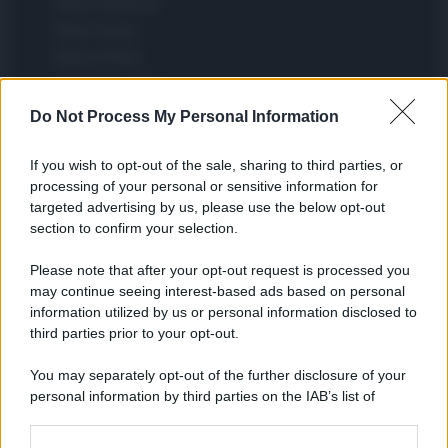
Newz California
Newz Texas
Newz Florida
Newz New York
Newz Pennsylvania
Do Not Process My Personal Information
Newz Illinois
Newz Ohio
If you wish to opt-out of the sale, sharing to third parties, or
processing of your personal or sensitive information for
Gameland
targeted advertising by us, please use the below opt-out
Hig Tech Mag
section to confirm your selection.
Scoop Mag
Please note that after your opt-out request is processed you
Lgbtqia News
may continue seeing interest-based ads based on personal
Motors Magazine 365
information utilized by us or personal information disclosed to
Day Travel 365
third parties prior to your opt-out.
Home Magazine 365
You may separately opt-out of the further disclosure of your
Cineverse Magazine
personal information by third parties on the IAB’s list of
SecondHomeMagazine
downstream participants.