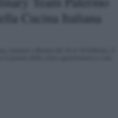
linary Team Palermo
lla Cucina Italiana
a, tenutosi a Rimini dal 16 al 18 febbraio, il
 il premio della critica gastronomica e una