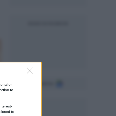
SEGUICI SU FACEBOOK
Seguici su
sonal or
ection to
nterest-
closed to