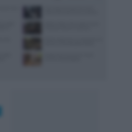
: prezzi, menu
Jean Imbert fermato: le accuse di
violenza domestica da tre ex partner
 due piatti
Spiedo a Milano: dove andare e come
tare il
riconoscerlo davvero autentico
i, sale,
Ricette vegetariane con melanzane: tre
idee per un secondo piatto sfizioso
re della
Ricette estive senza forno: mochi,
stri
tartufini e biscotti gelato