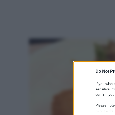
Do Not Pr
If you wish 
sensitive in
confirm your
Please note
based ads b