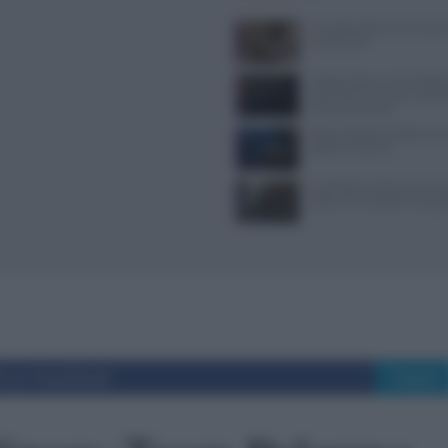
Il Castello delle Cerimonie
e costi extra
Trippa Milano: lo chef toglie
iconici dal menu per contras
fenomeno social
Pasta al dente perfetta: temp
bollore e finitura
Controlli a sorpresa nel cuo
Dolce Vita: sanzioni e seque
i su Facebook
Tweet