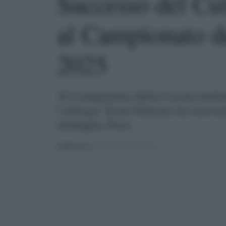
Successo del Cu
al Campionato de
2025
Al Campionato della Cucina Italian
Culinary Team Palermo ha ricevuto
medaglia d'oro.
PUBBLICATO
IL 24/02/2025 ALLE 16:07