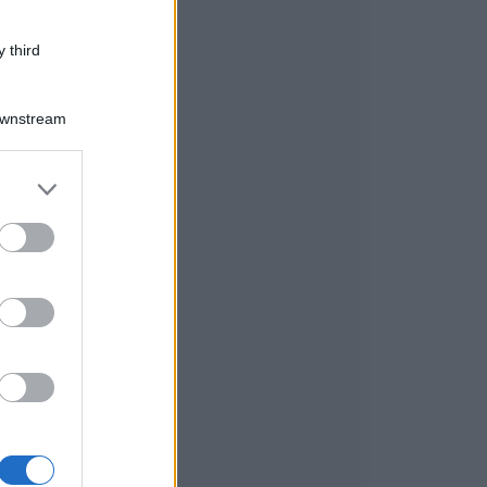
 third
Downstream
er and store
to grant or
ed purposes