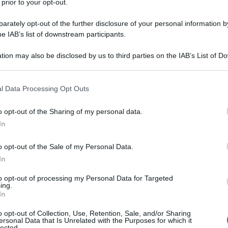
 prior to your opt-out.
rately opt-out of the further disclosure of your personal information by
he IAB’s list of downstream participants.
tion may also be disclosed by us to third parties on the IAB’s List of 
 that may further disclose it to other third parties.
 that this website/app uses one or more Google services and may gath
l Data Processing Opt Outs
including but not limited to your visit or usage behaviour. You may click 
 to Google and its third-party tags to use your data for below specifi
o opt-out of the Sharing of my personal data.
ogle consent section.
In
goria “Street Food”, mentre gli studenti dell’Ipsseoa Pietro
o opt-out of the Sale of my Personal Data.
ciali”.
In
to opt-out of processing my Personal Data for Targeted
i di Palermo ha partecipato alla nona edizione dei Campionati
ing.
In
n collaborazione con la Federazione Italiana Cuochi e
ne culinaria nazionale più prestigiosa.
o opt-out of Collection, Use, Retention, Sale, and/or Sharing
ersonal Data that Is Unrelated with the Purposes for which it
lected.