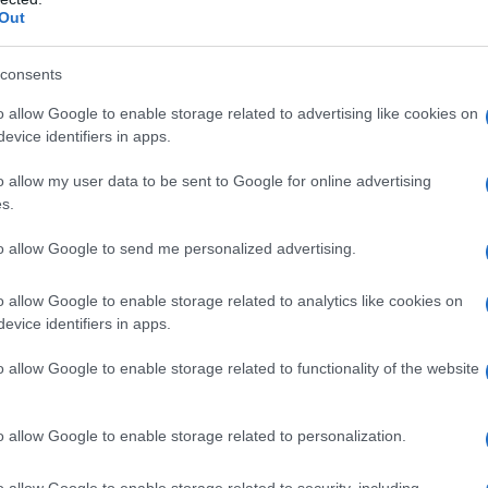
Out
consents
o allow Google to enable storage related to advertising like cookies on
evice identifiers in apps.
o allow my user data to be sent to Google for online advertising
s.
to allow Google to send me personalized advertising.
o allow Google to enable storage related to analytics like cookies on
evice identifiers in apps.
o allow Google to enable storage related to functionality of the website
ano ispirati alla tradizione siciliana: dalla ricciola con
ncipali che combinavano sapori di terra e mare, fino al dessert
o allow Google to enable storage related to personalization.
o allow Google to enable storage related to security, including